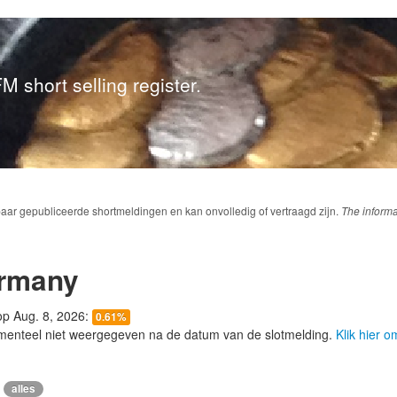
M short selling register.
baar gepubliceerde shortmeldingen en kan onvolledig of vertraagd zijn.
The informa
ermany
 op Aug. 8, 2026:
0.61%
menteel niet weergegeven na de datum van de slotmelding.
Klik hier 
alles