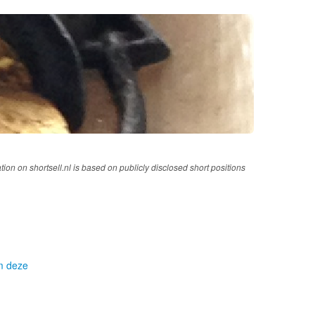
tion on shortsell.nl is based on publicly disclosed short positions
om deze