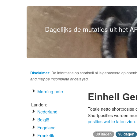
Dagelijks de mutaties uit het AF
Disclaimer:
De informatie op shortsell.nl is gebaseerd op open
and may be incomplete or delayed.
Morning note
Einhell G
Landen:
Totale netto shortpositie
Nederland
Shortposities worden mo
België
posities wel te laten zien
.
Engeland
30 dagen
90 dagen
Frankrijk