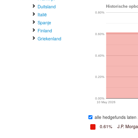
Duitsland
Historische opbo
0.80%
Italië
Spanje
Finland
0.60%
Griekenland
0.40%
0.20%
0.00%
10 May 2026
alle hedgefunds laten 
0.61%
J.P. Morg