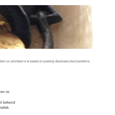
tion on shortsell.nl is based on publicly disclosed short positions
onder de
iet bekend
rafiek