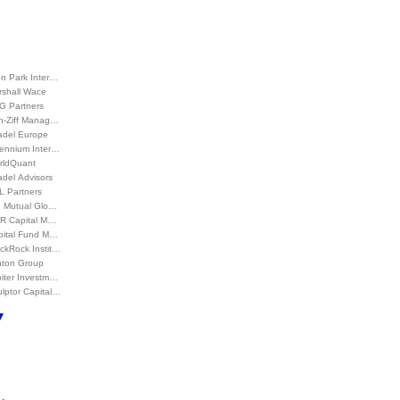
on Park Inter…
rshall Wace
G Partners
h-Ziff Manag…
adel Europe
lennium Inter…
rldQuant
adel Advisors
L Partners
d Mutual Glo…
R Capital M…
pital Fund M…
ckRock Instit…
nton Group
piter Investm…
lptor Capital…