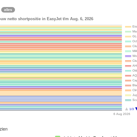
alles
uw netto shortpositie in EasyJet t/m Aug. 6, 2026
Et
Ma
GL
Oc
Cit
Mil
Wo
Cit
AH
Ol
AQ
Ca
Bla
Cli
Ju
Scu
1/3
6 Aug 2026
zien