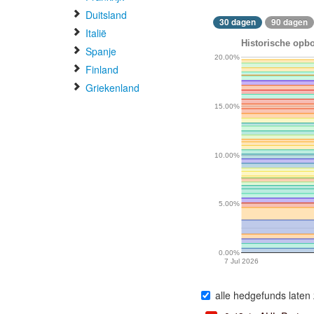
Duitsland
30 dagen
90 dagen
Italië
Historische opbo
Spanje
20.00%
Finland
Griekenland
15.00%
10.00%
5.00%
0.00%
7 Jul 2026
alle hedgefunds laten 