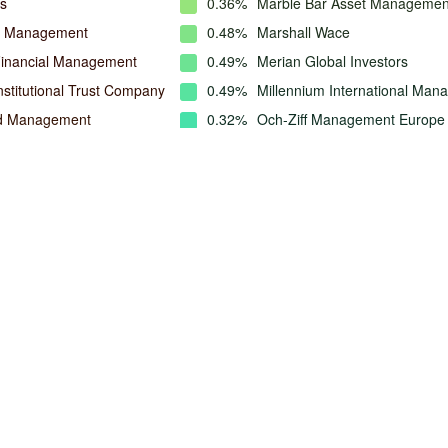
s
0.36%
Marble Bar Asset Managemen
l Management
0.48%
Marshall Wace
Financial Management
0.49%
Merian Global Investors
nstitutional Trust Company
0.49%
Millennium International Ma
nd Management
0.32%
Och-Ziff Management Europe
sors
0.49%
Old Mutual Global Investors
isors Europe
0.47%
Point72 Europe (London)
ope
0.49%
Premier Miton Group
up
0.00%
Quartys
rk & Lunn Investment
0.44%
Qube Research & Technologi
t
Limited
tal
0.48%
SCHONFELD STRATEGIC AD
 Co.
0.42%
Sandbar Asset Management
ent Capital
0.34%
Schonfeld Strategic Advisors
ternational
0.32%
Sculptor Capital Management
rs
0.49%
Squarepoint Ops