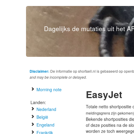
Dagelijks de mutaties uit het AF
Disclaimer:
De informatie op shortsell.nl is gebaseerd op open
and may be incomplete or delayed.
Morning note
EasyJet
Landen:
Totale netto shortpositie
Nederland
meldingsgrens zijn gekomen)
België
Bekende shortposities di
Engeland
of deze posities na de s
worden ze toch weergeg
Frankrijk