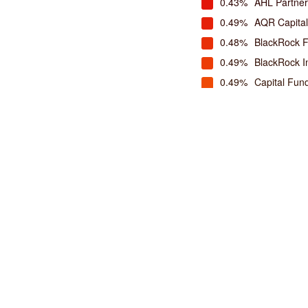
0.43%
AHL Partner
0.49%
AQR Capita
0.48%
BlackRock 
0.49%
BlackRock I
0.49%
Capital Fu
0.49%
Citadel Advi
0.42%
Citadel Adv
0.07%
Citadel Eur
0.49%
Clinton Gro
0.49%
Connor, Cla
Managemen
0.26%
Covalis Capi
1.28%
D.E. Shaw +
0.37%
ENA Investm
0.36%
Eton Park In
0.43%
GLG Partne