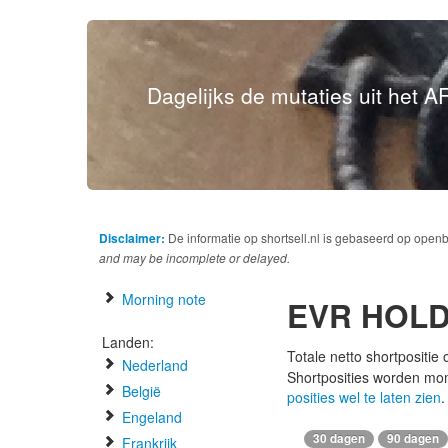
Dagelijks de mutaties uit het AF
Disclaimer:
De informatie op shortsell.nl is gebaseerd op open
and may be incomplete or delayed.
Morning note
EVR HOL
Landen:
Totale netto shortpositie
Nederland
Shortposities worden mo
België
posities wel te laten zien
.
Engeland
30 dagen
90 dagen
Frankrijk