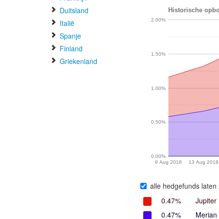
Duitsland
Historische opb
2.00%
Italië
Spanje
Finland
1.50%
Griekenland
1.00%
0.50%
0.00%
9 Aug 2018
13 Aug 2018
alle hedgefunds laten 
0.47%
Jupiter
0.47%
Merian 