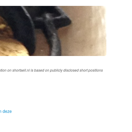
tion on shortsell.nl is based on publicly disclosed short positions
om deze