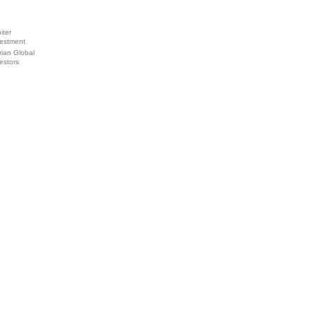
iter
vestment
ian Global
estors