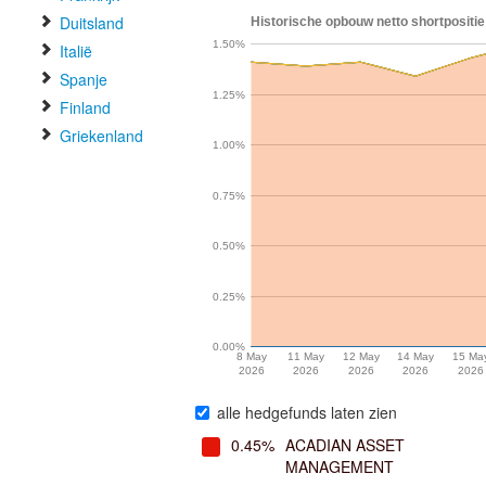
Duitsland
Historische opbouw netto shortpositie
1.50%
Italië
Spanje
1.25%
Finland
Griekenland
1.00%
0.75%
0.50%
0.25%
0.00%
8 May
11 May
12 May
14 May
15 Ma
2026
2026
2026
2026
2026
alle hedgefunds laten zien
0.45%
ACADIAN ASSET
MANAGEMENT