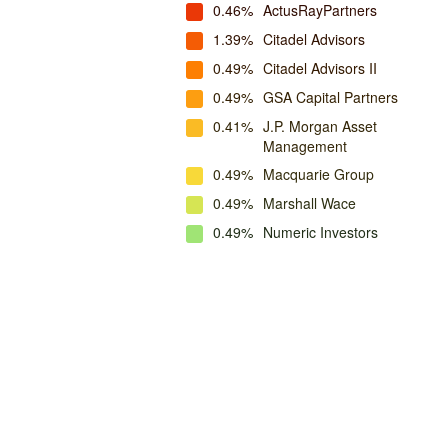
0.46%
ActusRayPartners
1.39%
Citadel Advisors
0.49%
Citadel Advisors II
0.49%
GSA Capital Partners
0.41%
J.P. Morgan Asset
Management
0.49%
Macquarie Group
0.49%
Marshall Wace
0.49%
Numeric Investors