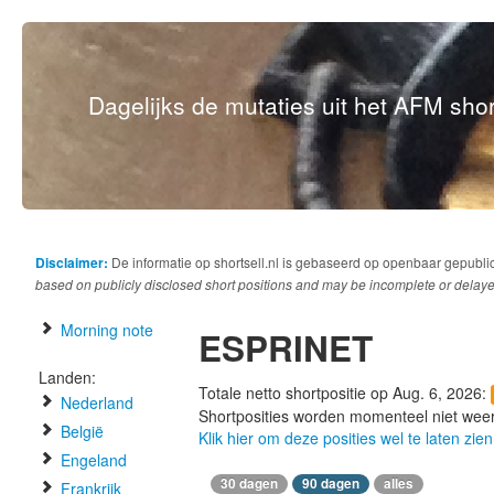
Dagelijks de mutaties uit het AFM short
Disclaimer:
De informatie op shortsell.nl is gebaseerd op openbaar gepubli
based on publicly disclosed short positions and may be incomplete or delaye
Morning note
ESPRINET
Landen:
Totale netto shortpositie op Aug. 6, 2026:
Nederland
Shortposities worden momenteel niet wee
België
Klik hier om deze posities wel te laten zien
Engeland
30 dagen
90 dagen
alles
Frankrijk