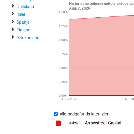
Historische opbouw netto shortpositi
Duitsland
Aug. 7, 2026
1.50%
Italië
Spanje
1.25%
Finland
Griekenland
1.00%
0.75%
0.50%
0.25%
0.00%
3 Jun 2026
5 Jun 2
alle hedgefunds laten zien
1.44%
Arrowstreet Capital