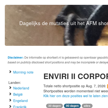
Dagelijks de mutaties uit het AFM short
Disclaimer:
De informatie op shortsell.nl is gebaseerd op openbaar gepubli
based on publicly disclosed short positions and may be incomplete or delaye
Morning note
ENVIRI II CORP
Landen:
Totale netto shortpositie op Aug. 7, 2026:
Nederland
Shortposities worden momenteel niet wee
België
Klik hier om deze posities wel te laten zien
Engeland
30 dagen
90 dagen
alles
Frankrijk