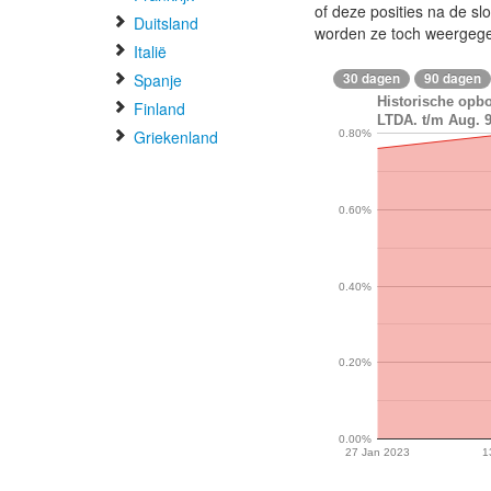
of deze posities na de s
Duitsland
worden ze toch weergeg
Italië
Spanje
30 dagen
90 dagen
Historische op
Finland
LTDA. t/m Aug. 9
Griekenland
0.80%
0.60%
0.40%
0.20%
0.00%
27 Jan 2023
1