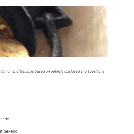
tion on shortsell.nl is based on publicly disclosed short positions
der de
iet bekend