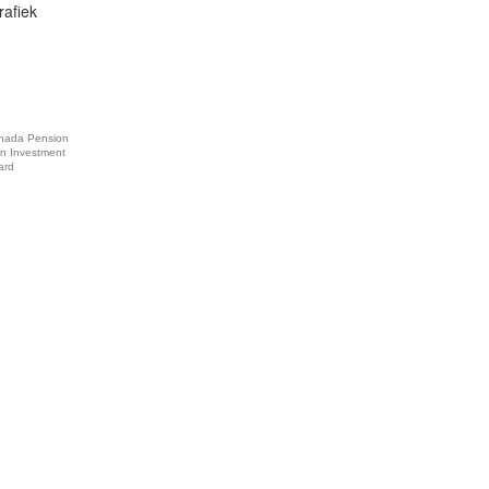
rafiek
nada Pension
an Investment
ard