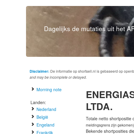
Dagelijks de mutaties uit het AF
Disclaimer:
De informatie op shortsell.nl is gebaseerd op open
and may be incomplete or delayed.
Morning note
ENERGIAS
Landen:
LTDA.
Nederland
België
Totale netto shortpositie
Engeland
meldingsgrens zijn gekomen)
Bekende shortposities di
Frankrijk