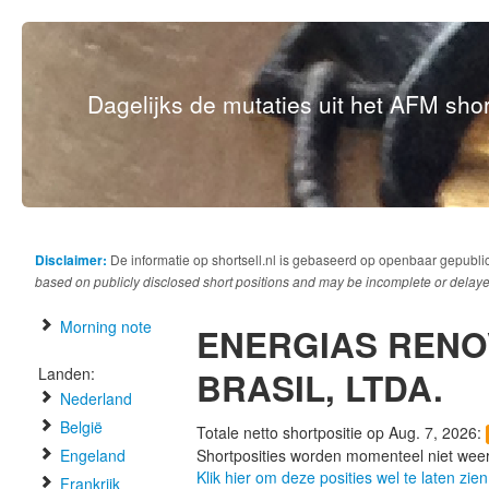
Dagelijks de mutaties uit het AFM short
Disclaimer:
De informatie op shortsell.nl is gebaseerd op openbaar gepubli
based on publicly disclosed short positions and may be incomplete or delaye
Morning note
ENERGIAS RENO
Landen:
BRASIL, LTDA.
Nederland
België
Totale netto shortpositie op Aug. 7, 2026:
Engeland
Shortposities worden momenteel niet wee
Klik hier om deze posities wel te laten zien
Frankrijk