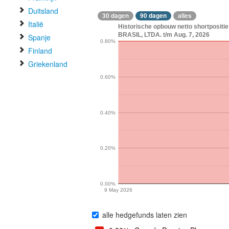
Duitsland
30 dagen
90 dagen
alles
Italië
Historische opbouw netto shortposi
BRASIL, LTDA. t/m Aug. 7, 2026
Spanje
0.80%
Finland
Griekenland
0.60%
0.40%
0.20%
0.00%
9 May 2026
alle hedgefunds laten zien