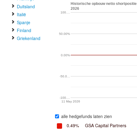
Historische opbouw netto shortpositi
Duitsland
2026
100.…
Italië
Spanje
Finland
50.00%
Griekenland
0.00%
-50.0…
-100.…
11 May 2026
alle hedgefunds laten zien
0.49%
GSA Capital Partners