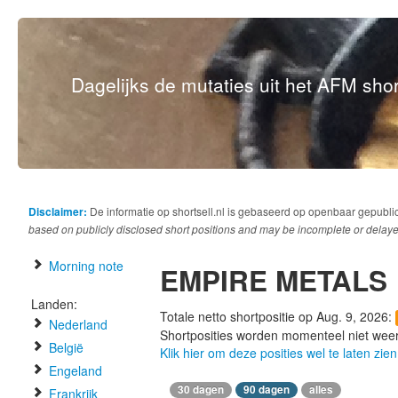
Dagelijks de mutaties uit het AFM short
Disclaimer:
De informatie op shortsell.nl is gebaseerd op openbaar gepubli
based on publicly disclosed short positions and may be incomplete or delaye
Morning note
EMPIRE METALS
Landen:
Totale netto shortpositie op Aug. 9, 2026:
Nederland
Shortposities worden momenteel niet wee
België
Klik hier om deze posities wel te laten zien
Engeland
30 dagen
90 dagen
alles
Frankrijk