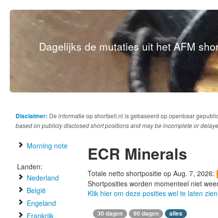
Dagelijks de mutaties uit het AFM short
Disclaimer:
De informatie op shortsell.nl is gebaseerd op openbaar gepubli
based on publicly disclosed short positions and may be incomplete or delaye
Morning note
ECR Minerals
Landen:
Totale netto shortpositie op Aug. 7, 2026:
Nederland
Shortposities worden momenteel niet wee
België
Klik hier om deze posities wel te laten zien
Engeland
30 dagen
90 dagen
alles
Frankrijk