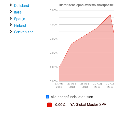
Duitsland
Historische opbouw netto shortpositie
5.00%
Italië
Spanje
Finland
4.00%
Griekenland
3.00%
2.00%
1.00%
0.00%
23 Aug
27 Aug
28 Aug
29 Aug
30 Au
2013
2013
2013
2013
2013
alle hedgefunds laten zien
0.00%
YA Global Master SPV