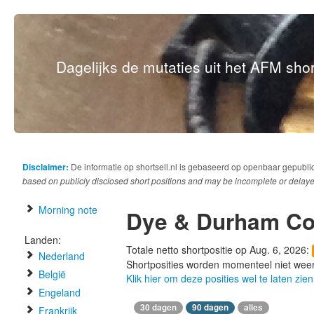
Dagelijks de mutaties uit het AFM short
Disclaimer:
De informatie op shortsell.nl is gebaseerd op openbaar gepubli
based on publicly disclosed short positions and may be incomplete or delaye
Morning note
Dye & Durham Co
Landen:
Totale netto shortpositie op Aug. 6, 2026:
Nederland
Shortposities worden momenteel niet wee
België
Klik hier om deze posities wel te laten zien
Engeland
30 dagen
90 dagen
alles
Frankrijk