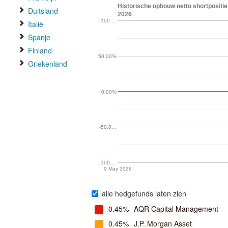
Historische opbouw netto shortpositie 
Duitsland
2026
100.…
Italië
Spanje
Finland
50.00%
Griekenland
0.00%
-50.0…
-100.…
9 May 2026
alle hedgefunds laten zien
0.45%
AQR Capital Management
0.45%
J.P. Morgan Asset