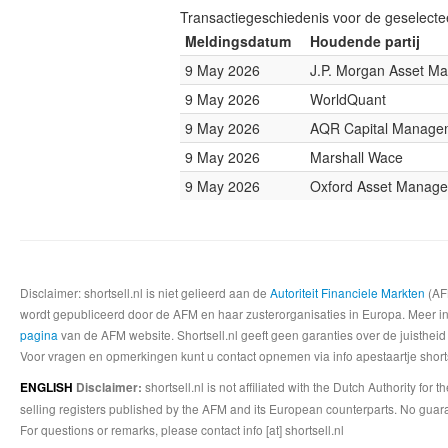
Transactiegeschiedenis voor de geselect
Meldingsdatum
Houdende partij
9 May 2026
J.P. Morgan Asset M
9 May 2026
WorldQuant
9 May 2026
AQR Capital Manage
9 May 2026
Marshall Wace
9 May 2026
Oxford Asset Manag
Disclaimer: shortsell.nl is niet gelieerd aan de
Autoriteit Financiele Markten
(AFM
wordt gepubliceerd door de AFM en haar zusterorganisaties in Europa. Meer info
pagina
van de AFM website. Shortsell.nl geeft geen garanties over de juistheid
Voor vragen en opmerkingen kunt u contact opnemen via info apestaartje shorts
shortsell.nl is not affiliated with the Dutch Authority fo
ENGLISH
Disclaimer:
selling registers published by the AFM and its European counterparts. No guara
For questions or remarks, please contact info [at] shortsell.nl