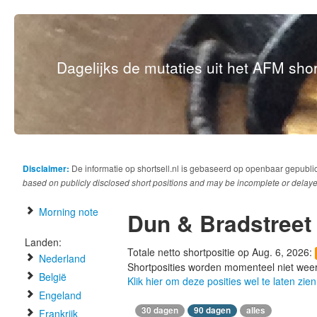
Dagelijks de mutaties uit het AFM short
Disclaimer:
De informatie op shortsell.nl is gebaseerd op openbaar gepubli
based on publicly disclosed short positions and may be incomplete or delaye
Morning note
Dun & Bradstreet
Landen:
Totale netto shortpositie op Aug. 6, 2026:
Nederland
Shortposities worden momenteel niet wee
België
Klik hier om deze posities wel te laten zien
Engeland
30 dagen
90 dagen
alles
Frankrijk