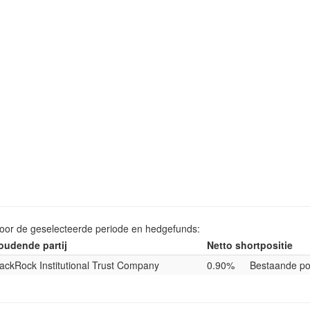
voor de geselecteerde periode en hedgefunds:
oudende partij
Netto shortpositie
lackRock Institutional Trust Company
0.90%
Bestaande pos