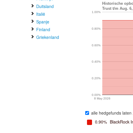
Historische opbo
Duitsland
Trust t/m Aug. 6
1.00%
Italië
Spanje
Finland
0.80%
Griekenland
0.60%
0.40%
0.20%
0.00%
8 May 2026
alle hedgefunds laten 
0.90%
BlackRock I