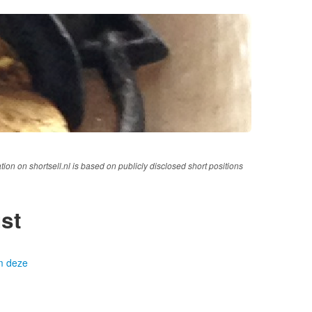
tion on shortsell.nl is based on publicly disclosed short positions
st
om deze