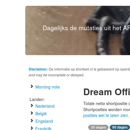
Dagelijks de mutaties uit het AF
Disclaimer:
De informatie op shortsell.nl is gebaseerd op open
and may be incomplete or delayed.
Morning note
Dream Offi
Landen:
Totale netto shortpositie
Nederland
Shortposities worden mo
België
posities wel te laten zien
.
Engeland
30 dagen
90 dagen
Frankrijk