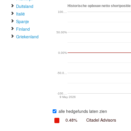
Duitsland
Historische opbouw netto shortpositie 
100.…
Italië
Spanje
Finland
50.00%
Griekenland
0.00%
-50.0…
-100.…
9 May 2026
alle hedgefunds laten zien
0.48%
Citadel Advisors