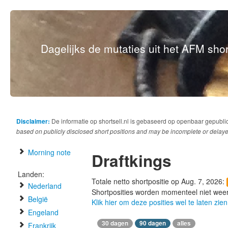
Dagelijks de mutaties uit het AFM short
Disclaimer:
De informatie op shortsell.nl is gebaseerd op openbaar gepubli
based on publicly disclosed short positions and may be incomplete or delaye
Morning note
Draftkings
Landen:
Totale netto shortpositie op Aug. 7, 2026:
Nederland
Shortposities worden momenteel niet wee
België
Klik hier om deze posities wel te laten zien
Engeland
30 dagen
90 dagen
alles
Frankrijk