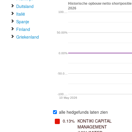
Historische opbouw netto shortpositie
Duitsland
2026
100.…
Italië
Spanje
Finland
50.00%
Griekenland
0.00%
-50.0…
-100.…
10 May 2026
alle hedgefunds laten zien
0.13%
KONTIKI CAPITAL
MANAGEMENT