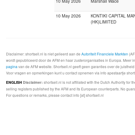
10 May 2026
Marshall Wace
10 May 2026
KONTIKI CAPITAL M
(HK)LIMITED
Disclaimer: shortsell.nl is niet gelieerd aan de
Autoriteit Financiele Markten
(AFM
wordt gepubliceerd door de AFM en haar zusterorganisaties in Europa. Meer info
pagina
van de AFM website. Shortsell.nl geeft geen garanties over de juistheid
Voor vragen en opmerkingen kunt u contact opnemen via info apestaartje shorts
shortsell.nl is not affiliated with the Dutch Authority fo
ENGLISH
Disclaimer:
selling registers published by the AFM and its European counterparts. No guara
For questions or remarks, please contact info [at] shortsell.nl