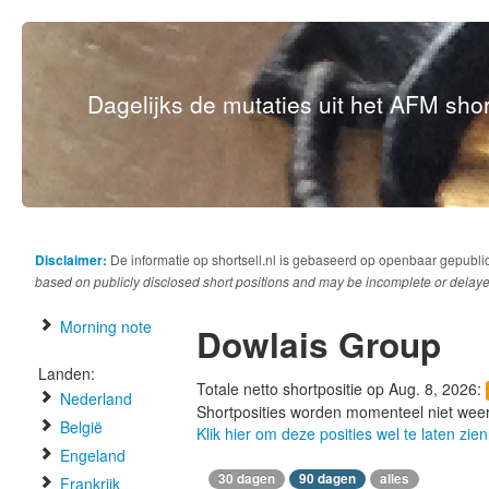
Dagelijks de mutaties uit het AFM short
Disclaimer:
De informatie op shortsell.nl is gebaseerd op openbaar gepubli
based on publicly disclosed short positions and may be incomplete or delaye
Morning note
Dowlais Group
Landen:
Totale netto shortpositie op Aug. 8, 2026:
Nederland
Shortposities worden momenteel niet wee
België
Klik hier om deze posities wel te laten zien
Engeland
30 dagen
90 dagen
alles
Frankrijk