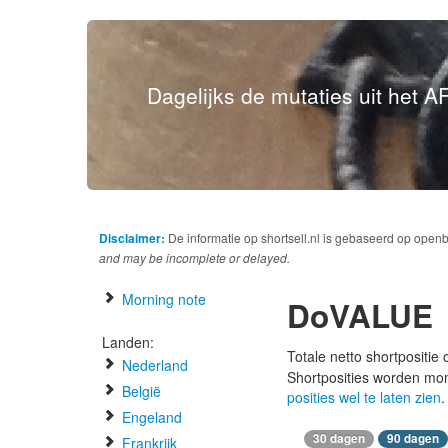
Dagelijks de mutaties uit het AF
Disclaimer:
De informatie op shortsell.nl is gebaseerd op open
and may be incomplete or delayed.
Morning note
DoVALUE
Landen:
Totale netto shortpositie
Nederland
Shortposities worden mo
België
posities wel te laten zien
.
Engeland
30 dagen
90 dagen
Frankrijk