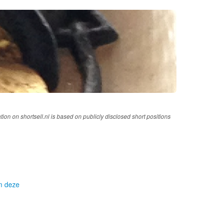
tion on shortsell.nl is based on publicly disclosed short positions
om deze