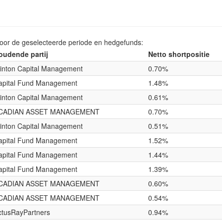
voor de geselecteerde periode en hedgefunds:
oudende partij
Netto shortpositie
inton Capital Management
0.70%
apital Fund Management
1.48%
inton Capital Management
0.61%
CADIAN ASSET MANAGEMENT
0.70%
inton Capital Management
0.51%
apital Fund Management
1.52%
apital Fund Management
1.44%
apital Fund Management
1.39%
CADIAN ASSET MANAGEMENT
0.60%
CADIAN ASSET MANAGEMENT
0.54%
ctusRayPartners
0.94%