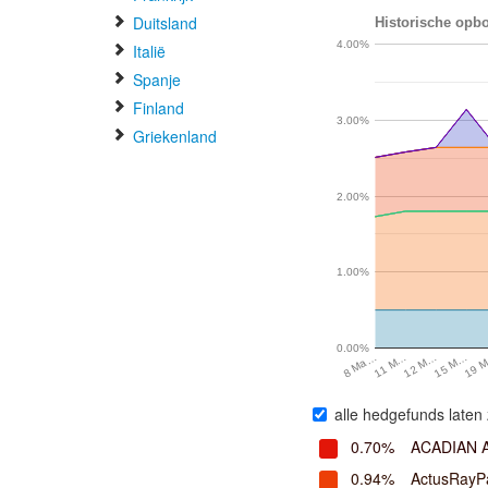
Duitsland
Historische opbo
4.00%
Italië
Spanje
Finland
3.00%
Griekenland
2.00%
1.00%
0.00%
19 
15 M…
12 M…
11 M…
8 Ma…
alle hedgefunds laten 
0.70%
ACADIAN
0.94%
ActusRayP