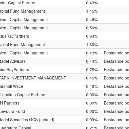
udor Capital Europe
0.49%
apital Fund Management
1.45%
oleon Capital Management
0.49%
oleon Capital Management
0.50%
ctusRayPartners
0.84%
apital Fund Management
1.30%
oleon Capital Management
0.49%
Bestaande pos
tadel Advisors
0.44%
Bestaande pos
ctusRayPartners
0.78%
Bestaande pos
PARK INVESTMENT MANAGEMENT
0.46%
Bestaande pos
arshall Wace
0.49%
Bestaande pos
llennium Capital Partners
0.00%
Bestaande pos
IH Partners
0.00%
Bestaande pos
uevoura Fund
0.00%
Bestaande pos
tadel Securities GCS (Ireland)
0.09%
Bestaande pos
uadrature Capital
0.21%
Bestaande pos