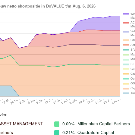
uw netto shortpositie in DoVALUE t/m Aug. 6, 2026
Win
Ma
AC
MA
Vol
Ma
Cit
Ac
SP
Ma
Mi
SIH
Gu
Cit
Qu
GS
Ca
Tu
8 Ju…
20 J…
2 Ju…
17 J…
29 M…
13 J…
22 M…
10 J…
M…
2 Jul…
1 Jul…
17 J…
15 J…
9 Ju…
6 Au…
zien
 ASSET MANAGEMENT
0.00%
Millennium Capital Partners
artners
0.21%
Quadrature Capital