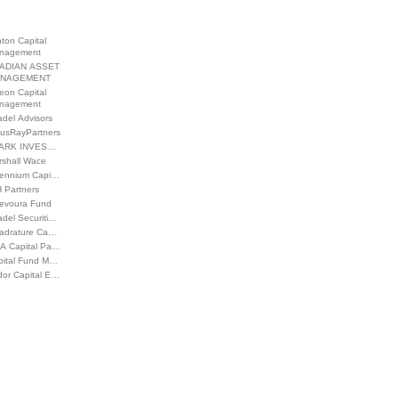
ton Capital
nagement
ADIAN ASSET
NAGEMENT
eon Capital
nagement
adel Advisors
tusRayPartners
ARK INVES…
rshall Wace
llennium Capi…
 Partners
evoura Fund
adel Securiti…
adrature Ca…
A Capital Pa…
pital Fund M…
dor Capital E…