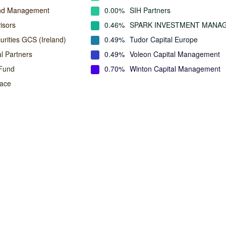
und Management
0.00%
SIH Partners
isors
0.46%
SPARK INVESTMENT MANA
urities GCS (Ireland)
0.49%
Tudor Capital Europe
l Partners
0.49%
Voleon Capital Management
Fund
0.70%
Winton Capital Management
Wace