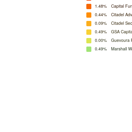
1.48%
Capital F
0.44%
Citadel Adv
0.09%
Citadel Sec
0.49%
GSA Capita
0.00%
Guevoura 
0.49%
Marshall 