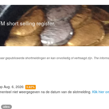
M short selling register.
baar gepubliceerde shortmeldingen en kan onvolledig of vertraagd zijn.
The informa
 op Aug. 6, 2026:
3.82%
menteel niet weergegeven na de datum van de slotmelding.
Klik hier 
alles