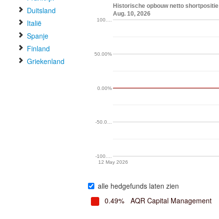
Historische opbouw netto shortpositie 
Duitsland
Aug. 10, 2026
100.…
Italië
Spanje
Finland
50.00%
Griekenland
0.00%
-50.0…
-100.…
12 May 2026
alle hedgefunds laten zien
0.49%
AQR Capital Management