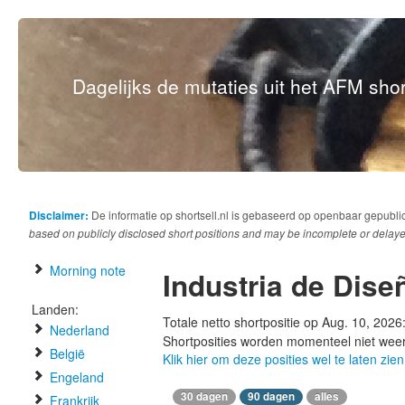
Dagelijks de mutaties uit het AFM short
Disclaimer:
De informatie op shortsell.nl is gebaseerd op openbaar gepubli
based on publicly disclosed short positions and may be incomplete or delaye
Morning note
Industria de Diseñ
Landen:
Totale netto shortpositie op Aug. 10, 2026
Nederland
Shortposities worden momenteel niet wee
België
Klik hier om deze posities wel te laten zien
Engeland
30 dagen
90 dagen
alles
Frankrijk