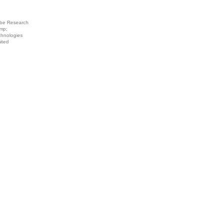
be Research
mp;
chnologies
ited