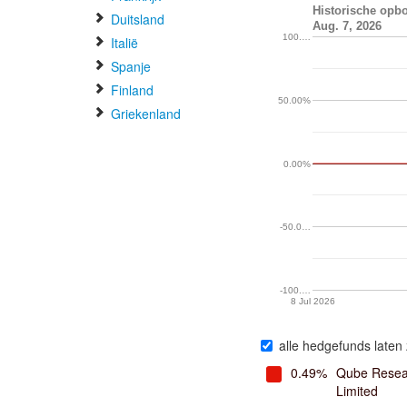
Historische opbo
Duitsland
Aug. 7, 2026
100.…
Italië
Spanje
Finland
50.00%
Griekenland
0.00%
-50.0…
-100.…
8 Jul 2026
alle hedgefunds laten 
0.49%
Qube Resea
Limited