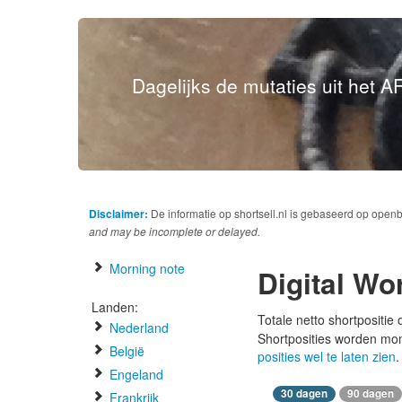
Dagelijks de mutaties uit het AF
Disclaimer:
De informatie op shortsell.nl is gebaseerd op open
and may be incomplete or delayed.
Morning note
Digital Wo
Landen:
Totale netto shortpositie
Nederland
Shortposities worden mo
België
posities wel te laten zien
.
Engeland
30 dagen
90 dagen
Frankrijk