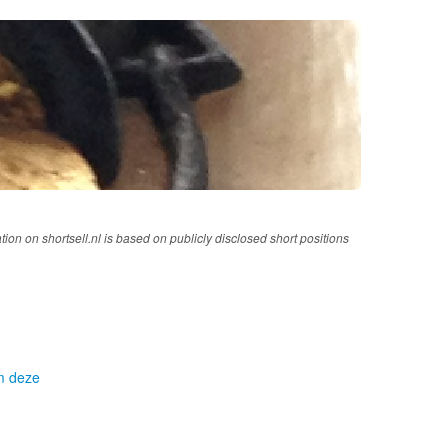
tion on shortsell.nl is based on publicly disclosed short positions
om deze