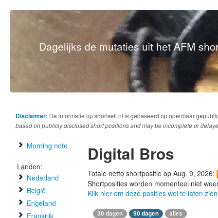
Dagelijks de mutaties uit het AFM short
Disclaimer:
De informatie op shortsell.nl is gebaseerd op openbaar gepubli
based on publicly disclosed short positions and may be incomplete or delaye
Morning note
Digital Bros
Landen:
Totale netto shortpositie op Aug. 9, 2026:
Nederland
Shortposities worden momenteel niet wee
België
Klik hier om deze posities wel te laten zien
Engeland
30 dagen
90 dagen
alles
Frankrijk