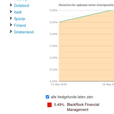
Duitsland
Historische opbouw netto shortpositie 
0.60%
Italië
Spanje
0.50%
Finland
Griekenland
0.40%
0.30%
0.20%
0.10%
0.00%
11 May 2026
26 May 2
alle hedgefunds laten zien
0.49%
BlackRock Financial
Management