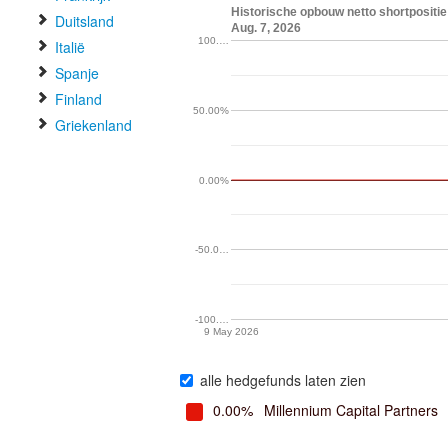
Historische opbouw netto shortpositie i
Duitsland
Aug. 7, 2026
100.…
Italië
Spanje
Finland
50.00%
Griekenland
0.00%
-50.0…
-100.…
9 May 2026
alle hedgefunds laten zien
0.00%
Millennium Capital Partners