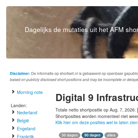
Dagelijks de mutaties uit het AFM short
Disclaimer:
De informatie op shortsell.nl is gebaseerd op openbaar gepubli
based on publicly disclosed short positions and may be incomplete or delaye
Morning note
Digital 9 Infrastru
Landen:
Totale netto shortpositie op Aug. 7, 2026:
Nederland
Shortposities worden momenteel niet wee
België
Klik hier om deze posities wel te laten zien
Engeland
30 dagen
90 dagen
alles
Frankrijk