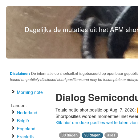
Dagelijks de mutaties uit het AFM short
Disclaimer:
De informatie op shortsell.nl is gebaseerd op openbaar gepubli
based on publicly disclosed short positions and may be incomplete or delaye
Morning note
Dialog Semicondu
Landen:
Totale netto shortpositie op Aug. 7, 2026:
Nederland
Shortposities worden momenteel niet wee
België
Klik hier om deze posities wel te laten zien
Engeland
30 dagen
90 dagen
alles
Frankrijk