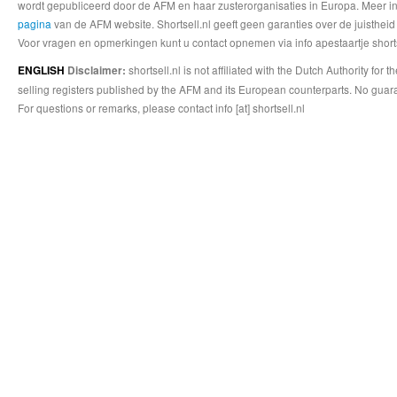
wordt gepubliceerd door de AFM en haar zusterorganisaties in Europa. Meer info
pagina
van de AFM website. Shortsell.nl geeft geen garanties over de juistheid
Voor vragen en opmerkingen kunt u contact opnemen via info apestaartje shorts
shortsell.nl is not affiliated with the Dutch Authority fo
ENGLISH
Disclaimer:
selling registers published by the AFM and its European counterparts. No guara
For questions or remarks, please contact info [at] shortsell.nl