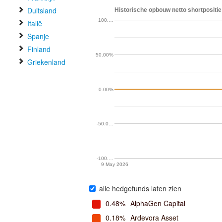
Duitsland
Historische opbouw netto shortpositie
100.…
Italië
Spanje
Finland
50.00%
Griekenland
0.00%
-50.0…
-100.…
9 May 2026
alle hedgefunds laten zien
0.48%
AlphaGen Capital
0.18%
Ardevora Asset