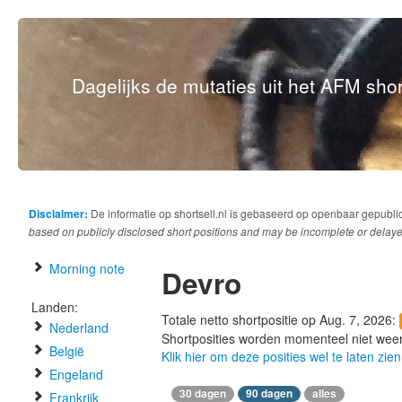
Dagelijks de mutaties uit het AFM short
Disclaimer:
De informatie op shortsell.nl is gebaseerd op openbaar gepubli
based on publicly disclosed short positions and may be incomplete or delaye
Morning note
Devro
Landen:
Totale netto shortpositie op Aug. 7, 2026:
Nederland
Shortposities worden momenteel niet wee
België
Klik hier om deze posities wel te laten zien
Engeland
30 dagen
90 dagen
alles
Frankrijk