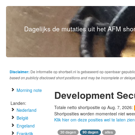
Dagelijks de mutaties uit het AFM short
Disclaimer:
De informatie op shortsell.nl is gebaseerd op openbaar gepubli
based on publicly disclosed short positions and may be incomplete or delaye
Morning note
Development Secu
Landen:
Totale netto shortpositie op Aug. 7, 2026:
Nederland
Shortposities worden momenteel niet wee
België
Klik hier om deze posities wel te laten zien
Engeland
30 dagen
90 dagen
alles
Frankrijk