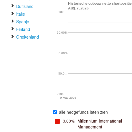
Historische opbouw netto shortpositie
Duitsland
Aug. 7, 2026
100.…
Italië
Spanje
Finland
50.00%
Griekenland
0.00%
-50.0…
-100.…
9 May 2026
alle hedgefunds laten zien
0.00%
Millennium International
Management