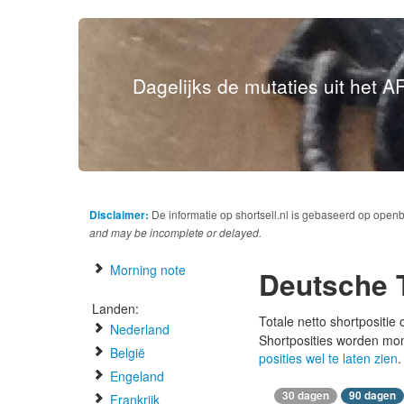
Dagelijks de mutaties uit het AF
Disclaimer:
De informatie op shortsell.nl is gebaseerd op open
and may be incomplete or delayed.
Morning note
Deutsche 
Landen:
Totale netto shortpositie
Nederland
Shortposities worden mo
België
posities wel te laten zien
.
Engeland
30 dagen
90 dagen
Frankrijk