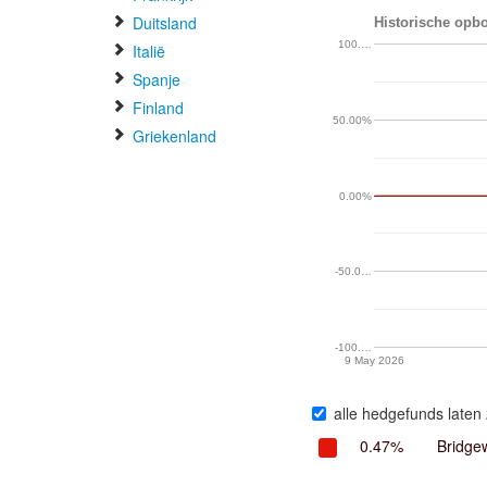
Duitsland
Historische opbo
100.…
Italië
Spanje
Finland
50.00%
Griekenland
0.00%
-50.0…
-100.…
9 May 2026
alle hedgefunds laten 
0.47%
Bridge