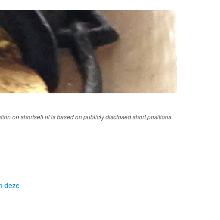
tion on shortsell.nl is based on publicly disclosed short positions
om deze