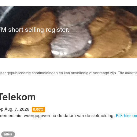
M short selling register.
baar gepubliceerde shortmeldingen en kan onvolledig of vertraagd zijn.
The informa
Telekom
 op Aug. 7, 2026:
0.00%
menteel niet weergegeven na de datum van de slotmelding.
Klik hier 
alles