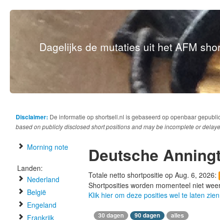
Dagelijks de mutaties uit het AFM short
Disclaimer:
De informatie op shortsell.nl is gebaseerd op openbaar gepubli
based on publicly disclosed short positions and may be incomplete or delaye
Morning note
Deutsche Anningt
Landen:
Totale netto shortpositie op Aug. 6, 2026:
Nederland
Shortposities worden momenteel niet wee
België
Klik hier om deze posities wel te laten zien
Engeland
30 dagen
90 dagen
alles
Frankrijk