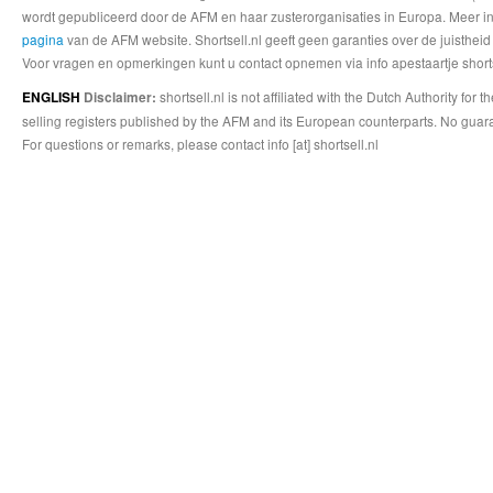
wordt gepubliceerd door de AFM en haar zusterorganisaties in Europa. Meer info
pagina
van de AFM website. Shortsell.nl geeft geen garanties over de juistheid
Voor vragen en opmerkingen kunt u contact opnemen via info apestaartje shorts
shortsell.nl is not affiliated with the Dutch Authority fo
ENGLISH
Disclaimer:
selling registers published by the AFM and its European counterparts. No guara
For questions or remarks, please contact info [at] shortsell.nl