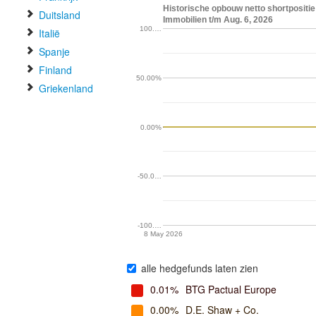
Historische opbouw netto shortpositi
Duitsland
Immobilien t/m Aug. 6, 2026
100.…
Italië
Spanje
Finland
50.00%
Griekenland
0.00%
-50.0…
-100.…
8 May 2026
alle hedgefunds laten zien
0.01%
BTG Pactual Europe
0.00%
D.E. Shaw + Co.