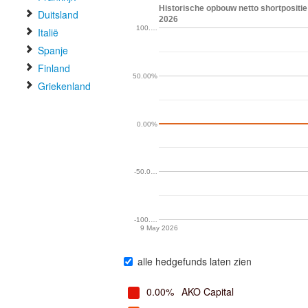
Historische opbouw netto shortpositie
Duitsland
2026
100.…
Italië
Spanje
Finland
50.00%
Griekenland
0.00%
-50.0…
-100.…
9 May 2026
alle hedgefunds laten zien
0.00%
AKO Capital