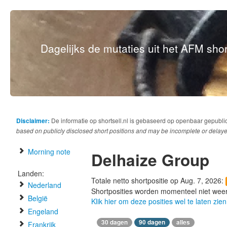
Dagelijks de mutaties uit het AFM short
Disclaimer:
De informatie op shortsell.nl is gebaseerd op openbaar gepubli
based on publicly disclosed short positions and may be incomplete or delaye
Morning note
Delhaize Group
Landen:
Totale netto shortpositie op Aug. 7, 2026:
Nederland
Shortposities worden momenteel niet wee
België
Klik hier om deze posities wel te laten zien
Engeland
30 dagen
90 dagen
alles
Frankrijk