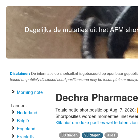
Dagelijks de mutaties uit het AFM short
Disclaimer:
De informatie op shortsell.nl is gebaseerd op openbaar gepubli
based on publicly disclosed short positions and may be incomplete or delaye
Morning note
Dechra Pharmace
Landen:
Totale netto shortpositie op Aug. 7, 2026:
Nederland
Shortposities worden momenteel niet wee
België
Klik hier om deze posities wel te laten zien
Engeland
30 dagen
90 dagen
alles
Frankrijk