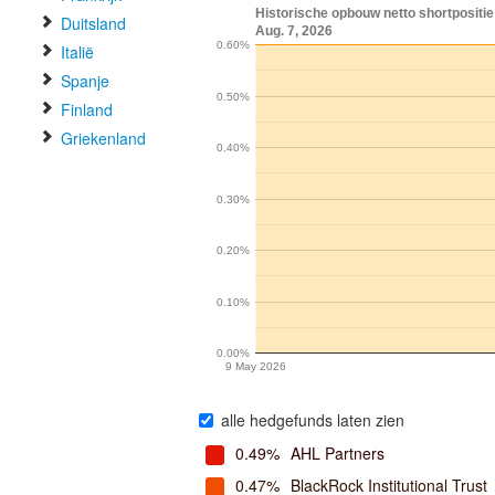
Historische opbouw netto shortpositi
Duitsland
Aug. 7, 2026
0.60%
Italië
Spanje
0.50%
Finland
Griekenland
0.40%
0.30%
0.20%
0.10%
0.00%
9 May 2026
alle hedgefunds laten zien
0.49%
AHL Partners
0.47%
BlackRock Institutional Trust