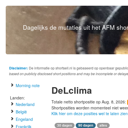
Dagelijks de mutaties uit het AFM short
Disclaimer:
De informatie op shortsell.nl is gebaseerd op openbaar gepubli
based on publicly disclosed short positions and may be incomplete or delaye
Morning note
DeLclima
Landen:
Totale netto shortpositie op Aug. 8, 2026:
Nederland
Shortposities worden momenteel niet wee
België
Klik hier om deze posities wel te laten zien
Engeland
30 dagen
90 dagen
alles
Frankrijk