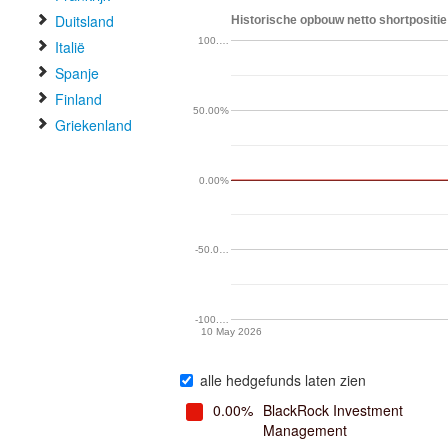
Duitsland
Historische opbouw netto shortpositie
100.…
Italië
Spanje
Finland
50.00%
Griekenland
0.00%
-50.0…
-100.…
10 May 2026
alle hedgefunds laten zien
0.00%
BlackRock Investment
Management