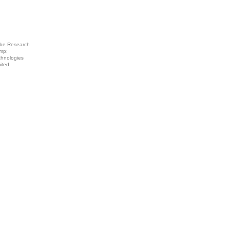
be Research
mp;
chnologies
ited