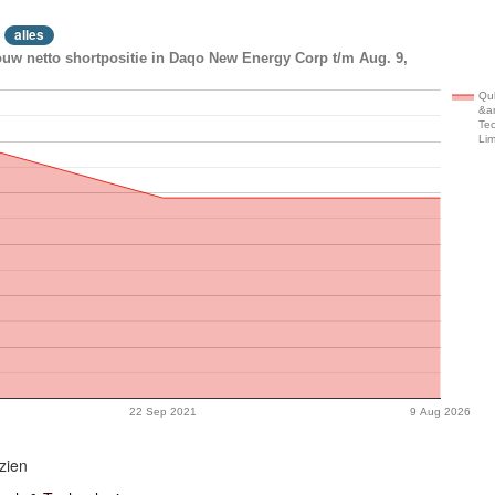
alles
uw netto shortpositie in Daqo New Energy Corp t/m Aug. 9,
Qu
&a
Te
Lim
22 Sep 2021
9 Aug 2026
zien