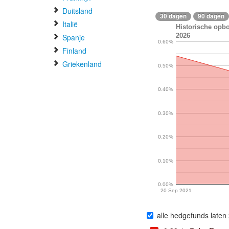
Duitsland
30 dagen
90 dagen
Italië
Historische opbo
2026
Spanje
0.60%
Finland
Griekenland
0.50%
0.40%
0.30%
0.20%
0.10%
0.00%
20 Sep 2021
alle hedgefunds laten 