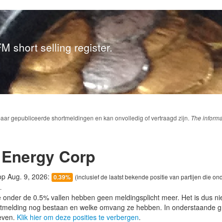
M short selling register.
baar gepubliceerde shortmeldingen en kan onvolledig of vertraagd zijn.
The informa
Energy Corp
 op Aug. 9, 2026:
(inclusief de laatst bekende positie van partijen die on
0.39%
.
e onder de 0.5% vallen hebben geen meldingsplicht meer. Het is dus n
lotmelding nog bestaan en welke omvang ze hebben. In onderstaande g
even.
Klik hier om deze posities te verbergen
.