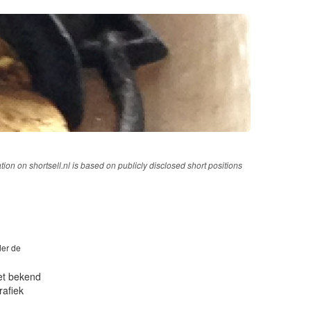
tion on shortsell.nl is based on publicly disclosed short positions
der de
iet bekend
rafiek