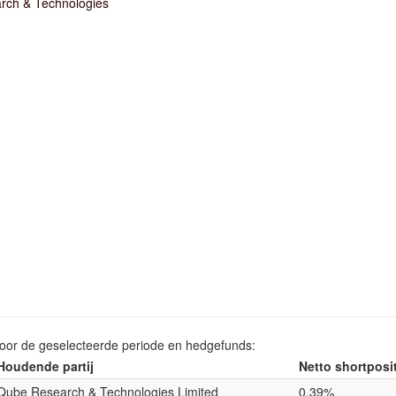
rch & Technologies
voor de geselecteerde periode en hedgefunds:
Houdende partij
Netto shortposi
Qube Research & Technologies Limited
0.39%