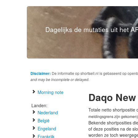
Dagelijks de mutaties uit het AF
Disclaimer:
De informatie op shortsell.nl is gebaseerd op open
and may be incomplete or delayed.
Morning note
Daqo New 
Landen:
Totale netto shortpositie
Nederland
meldingsgrens zijn gekomen)
België
Bekende shortposities di
Engeland
of deze posities na de s
worden ze toch weergeg
Frankrijk