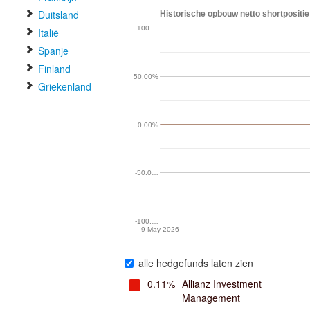
Duitsland
Historische opbouw netto shortpositie
100.…
Italië
Spanje
Finland
50.00%
Griekenland
0.00%
-50.0…
-100.…
9 May 2026
alle hedgefunds laten zien
0.11%
Allianz Investment
Management