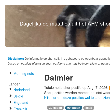
Dagelijks de mutaties uit het AFM short
Disclaimer:
De informatie op shortsell.nl is gebaseerd op openbaar gepubli
based on publicly disclosed short positions and may be incomplete or delaye
Morning note
Daimler
Landen:
Totale netto shortpositie op Aug. 7, 2026:
Nederland
Shortposities worden momenteel niet wee
België
Klik hier om deze posities wel te laten zien
Engeland
30 dagen
90 dagen
alles
Frankrijk