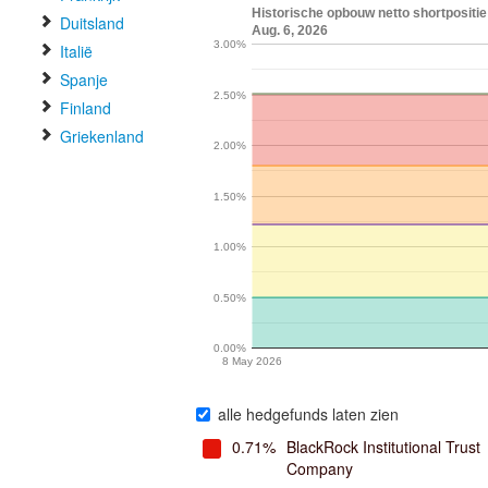
Historische opbouw netto shortpositie
Duitsland
Aug. 6, 2026
3.00%
Italië
Spanje
2.50%
Finland
Griekenland
2.00%
1.50%
1.00%
0.50%
0.00%
8 May 2026
alle hedgefunds laten zien
0.71%
BlackRock Institutional Trust
Company