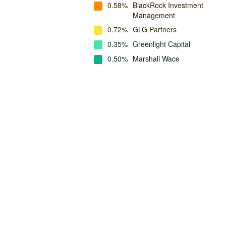
0.58%
BlackRock Investment
Management
0.72%
GLG Partners
0.35%
Greenlight Capital
0.50%
Marshall Wace