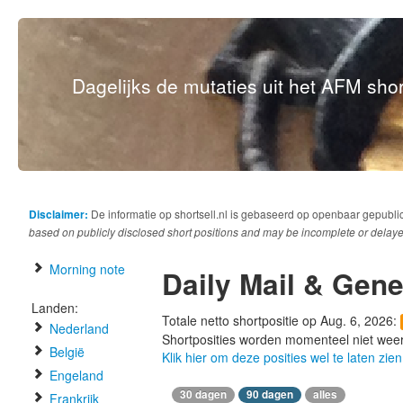
Dagelijks de mutaties uit het AFM short
Disclaimer:
De informatie op shortsell.nl is gebaseerd op openbaar gepubli
based on publicly disclosed short positions and may be incomplete or delaye
Morning note
Daily Mail & Gene
Landen:
Totale netto shortpositie op Aug. 6, 2026:
Nederland
Shortposities worden momenteel niet wee
België
Klik hier om deze posities wel te laten zien
Engeland
30 dagen
90 dagen
alles
Frankrijk