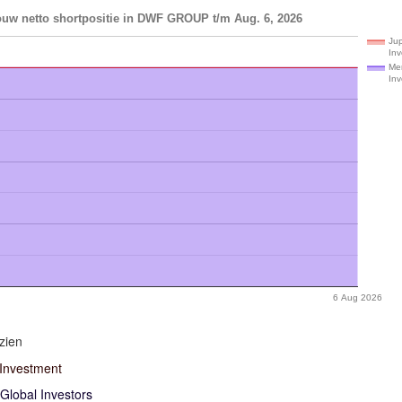
ouw netto shortpositie in DWF GROUP t/m Aug. 6, 2026
Jup
In
Mer
Inv
6 Aug 2026
zien
 Investment
Global Investors