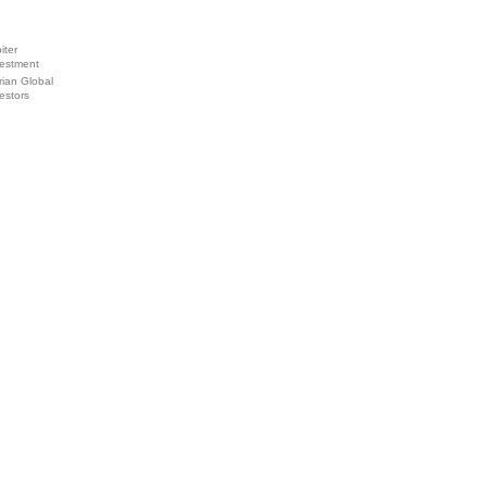
iter
vestment
ian Global
estors