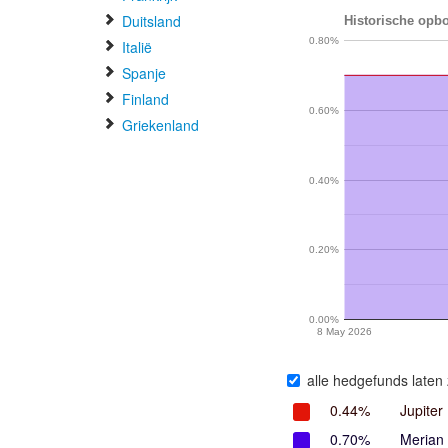
Duitsland
Historische opb
0.80%
Italië
Spanje
Finland
0.60%
Griekenland
0.40%
0.20%
0.00%
8 May 2026
alle hedgefunds laten 
0.44%
Jupiter
0.70%
Merian 