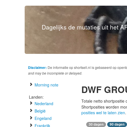
Dagelijks de mutaties uit het AF
Disclaimer:
De informatie op shortsell.nl is gebaseerd op open
and may be incomplete or delayed.
Morning note
DWF GRO
Landen:
Totale netto shortpositie
Nederland
Shortposities worden mo
België
posities wel te laten zien
.
Engeland
30 dagen
90 dagen
Frankrijk