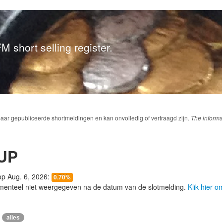
M short selling register.
baar gepubliceerde shortmeldingen en kan onvolledig of vertraagd zijn.
The informa
UP
 op Aug. 6, 2026:
0.70%
menteel niet weergegeven na de datum van de slotmelding.
Klik hier 
alles