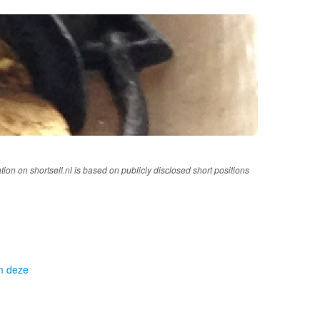
tion on shortsell.nl is based on publicly disclosed short positions
om deze