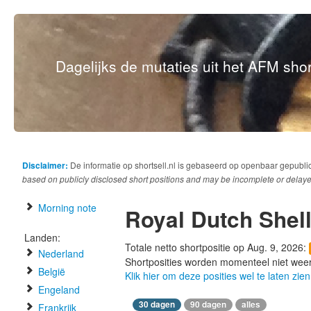
Dagelijks de mutaties uit het AFM short
Disclaimer:
De informatie op shortsell.nl is gebaseerd op openbaar gepubli
based on publicly disclosed short positions and may be incomplete or delaye
Morning note
Royal Dutch Shel
Landen:
Totale netto shortpositie op Aug. 9, 2026:
Nederland
Shortposities worden momenteel niet wee
België
Klik hier om deze posities wel te laten zien
Engeland
30 dagen
90 dagen
alles
Frankrijk