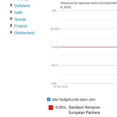
Historische opbouw netto shortpositie
Duitsland
9, 2026
100.…
Italië
Spanje
Finland
50.00%
Griekenland
0.00%
-50.0…
-100.…
10 Jul 2026
alle hedgefunds laten zien
0.00%
Davidson Kempner
European Partners