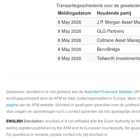
Transactiegeschiedenis voor de geselect
Meldingsdatum
Houdende partij
8 May 2026
J.P. Morgan Asset M
8 May 2026
GLG Partners
8 May 2026
Coltrane Asset Mana
8 May 2026
BennBridge
8 May 2026
Tellworth Investments
Disclaimer: shortsell.nl is niet gelieerd aan de
Autoriteit Financiele Markten
(AFM
wordt gepubliceerd door de AFM en haar zusterorganisaties in Europa. Meer info
pagina
van de AFM website. Shortsell.nl geeft geen garanties over de juistheid
Voor vragen en opmerkingen kunt u contact opnemen via info apestaartje shorts
shortsell.nl is not affiliated with the Dutch Authority fo
ENGLISH
Disclaimer:
selling registers published by the AFM and its European counterparts. No guara
For questions or remarks, please contact info [at] shortsell.nl