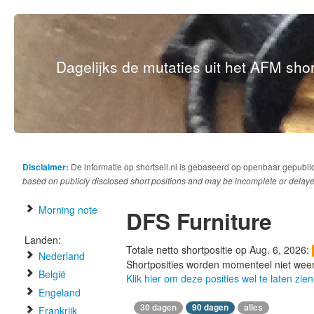
Dagelijks de mutaties uit het AFM short
Disclaimer:
De informatie op shortsell.nl is gebaseerd op openbaar gepubli
based on publicly disclosed short positions and may be incomplete or delaye
Morning note
DFS Furniture
Landen:
Totale netto shortpositie op Aug. 6, 2026:
Nederland
Shortposities worden momenteel niet wee
België
Klik hier om deze posities wel te laten zien
Engeland
30 dagen
90 dagen
alles
Frankrijk