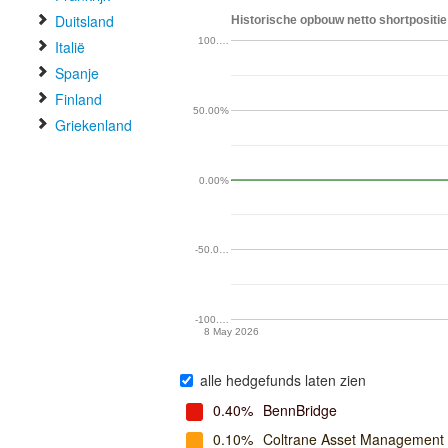
Duitsland
Historische opbouw netto shortpositie
100.…
Italië
Spanje
Finland
50.00%
Griekenland
0.00%
-50.0…
-100.…
8 May 2026
alle hedgefunds laten zien
0.40%
BennBridge
0.10%
Coltrane Asset Management