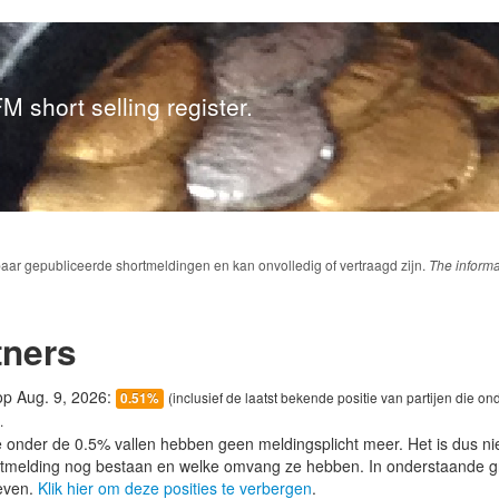
M short selling register.
baar gepubliceerde shortmeldingen en kan onvolledig of vertraagd zijn.
The informa
ners
 op Aug. 9, 2026:
(inclusief de laatst bekende positie van partijen die on
0.51%
.
e onder de 0.5% vallen hebben geen meldingsplicht meer. Het is dus n
lotmelding nog bestaan en welke omvang ze hebben. In onderstaande g
even.
Klik hier om deze posities te verbergen
.