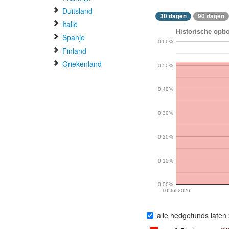
Duitsland
30 dagen
90 dagen
Italië
Historische opbo
Spanje
0.60%
Finland
Griekenland
0.50%
0.40%
0.30%
0.20%
0.10%
0.00%
10 Jul 2026
alle hedgefunds laten 