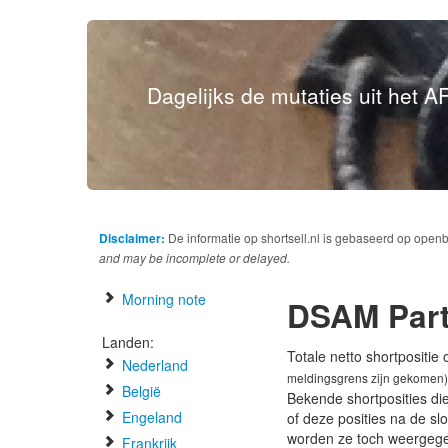
Dagelijks de mutaties uit het AF
Disclaimer:
De informatie op shortsell.nl is gebaseerd op open
and may be incomplete or delayed.
Morning note
DSAM Part
Landen:
Totale netto shortpositie
Nederland
meldingsgrens zijn gekomen)
België
Bekende shortposities di
Engeland
of deze posities na de s
worden ze toch weergeg
Frankrijk