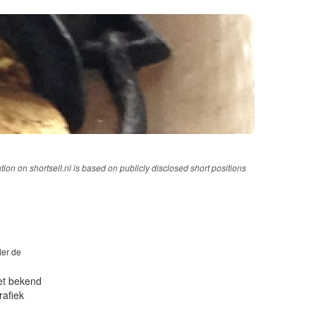
tion on shortsell.nl is based on publicly disclosed short positions
der de
iet bekend
rafiek