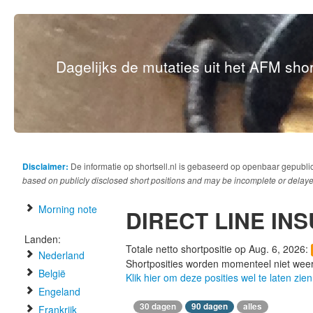
Dagelijks de mutaties uit het AFM short
Disclaimer:
De informatie op shortsell.nl is gebaseerd op openbaar gepubli
based on publicly disclosed short positions and may be incomplete or delaye
Morning note
DIRECT LINE I
Landen:
Totale netto shortpositie op Aug. 6, 2026:
Nederland
Shortposities worden momenteel niet wee
België
Klik hier om deze posities wel te laten zien
Engeland
30 dagen
90 dagen
alles
Frankrijk