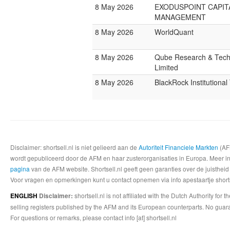
8 May 2026
EXODUSPOINT CAPIT
MANAGEMENT
8 May 2026
WorldQuant
8 May 2026
Qube Research & Tech
Limited
8 May 2026
BlackRock Institutiona
Disclaimer: shortsell.nl is niet gelieerd aan de
Autoriteit Financiele Markten
(AFM
wordt gepubliceerd door de AFM en haar zusterorganisaties in Europa. Meer info
pagina
van de AFM website. Shortsell.nl geeft geen garanties over de juistheid
Voor vragen en opmerkingen kunt u contact opnemen via info apestaartje shorts
shortsell.nl is not affiliated with the Dutch Authority fo
ENGLISH
Disclaimer:
selling registers published by the AFM and its European counterparts. No guara
For questions or remarks, please contact info [at] shortsell.nl