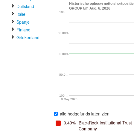
Historische opbouw netto shortposit
Duitsland
GROUP t/m Aug. 6, 2026
100.…
Italië
Spanje
Finland
50.00%
Griekenland
0.00%
-50.0…
-100.…
8 May 2026
alle hedgefunds laten zien
0.49%
BlackRock Institutional Trust
Company