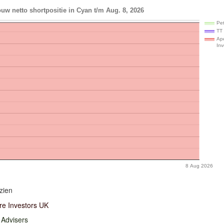
uw netto shortpositie in Cyan t/m Aug. 8, 2026
Pet
TT 
Ap
Inv
8 Aug 2026
zien
re Investors UK
 Advisers