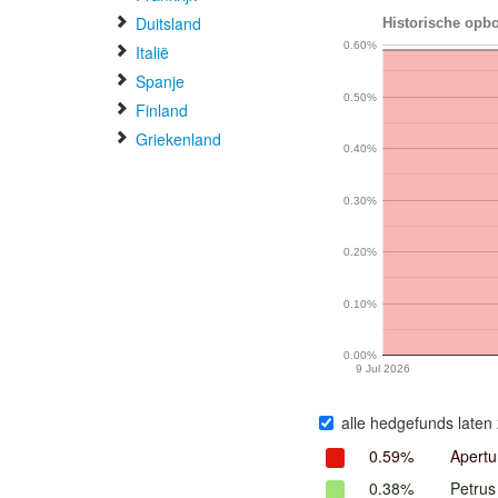
Duitsland
Historische opbo
0.60%
Italië
Spanje
0.50%
Finland
Griekenland
0.40%
0.30%
0.20%
0.10%
0.00%
9 Jul 2026
alle hedgefunds laten 
0.59%
Apertu
0.38%
Petrus