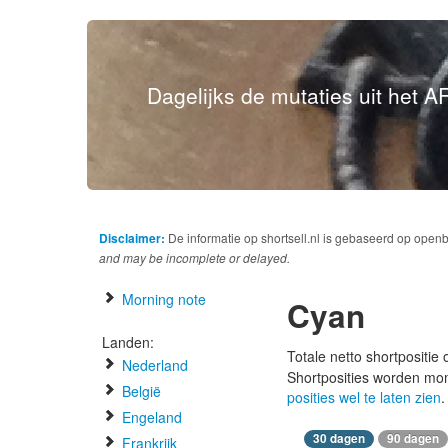
Dagelijks de mutaties uit het AF
Disclaimer:
De informatie op shortsell.nl is gebaseerd op open
and may be incomplete or delayed.
Morning note
Cyan
Landen:
Totale netto shortpositie
Nederland
Shortposities worden mo
België
posities wel te laten zien
.
Engeland
30 dagen
90 dagen
Frankrijk