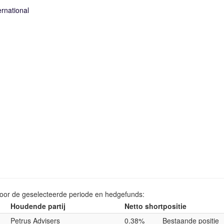
ernational
voor de geselecteerde periode en hedgefunds:
Houdende partij
Netto shortpositie
Petrus Advisers
0.38%
Bestaande positie