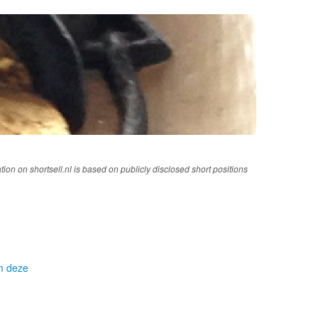
tion on shortsell.nl is based on publicly disclosed short positions
om deze