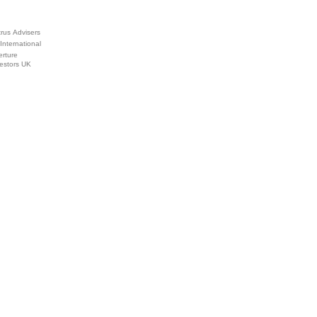
rus Advisers
International
erture
estors UK