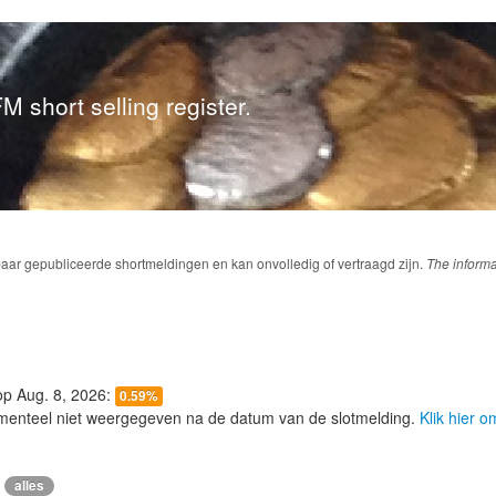
M short selling register.
baar gepubliceerde shortmeldingen en kan onvolledig of vertraagd zijn.
The informa
 op Aug. 8, 2026:
0.59%
menteel niet weergegeven na de datum van de slotmelding.
Klik hier 
alles