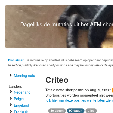
Dagelijks de mutaties uit het AFM short
Disclaimer:
De informatie op shortsell.nl is gebaseerd op openbaar gepubli
based on publicly disclosed short positions and may be incomplete or delaye
Morning note
Criteo
Landen:
Totale netto shortpositie op Aug. 9, 2026:
Nederland
Shortposities worden momenteel niet wee
België
Klik hier om deze posities wel te laten zien
Engeland
30 dagen
90 dagen
alles
Frankrijk