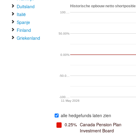
Duitsland
Historische opbouw netto shortpositie 
100.…
Italië
Spanje
Finland
50.00%
Griekenland
0.00%
-50.0…
-100.…
11 May 2026
alle hedgefunds laten zien
0.25%
Canada Pension Plan
Investment Board