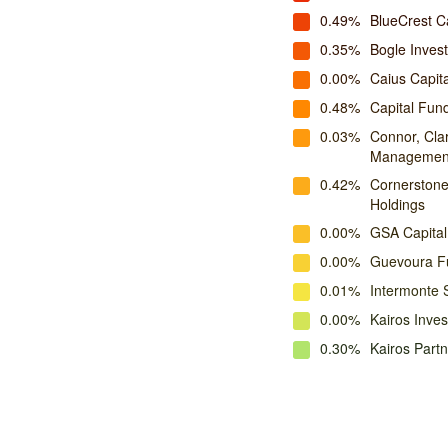
0.49%
BlueCrest C
0.35%
Bogle Inve
0.00%
Caius Capita
0.48%
Capital Fu
0.03%
Connor, Cla
Managemen
0.42%
Cornerston
Holdings
0.00%
GSA Capital
0.00%
Guevoura F
0.01%
Intermonte 
0.00%
Kairos Inv
0.30%
Kairos Part