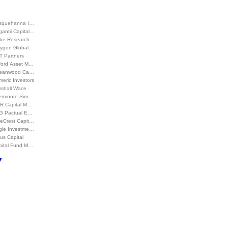
squehanna I…
antii Capital…
be Research…
lygon Global…
T Partners
ford Asset M…
eanwood Ca…
eric Investors
rshall Wace
termonte Sim…
R Capital M…
G Pactual E…
ueCrest Capit…
gle Investme…
us Capital
pital Fund M…