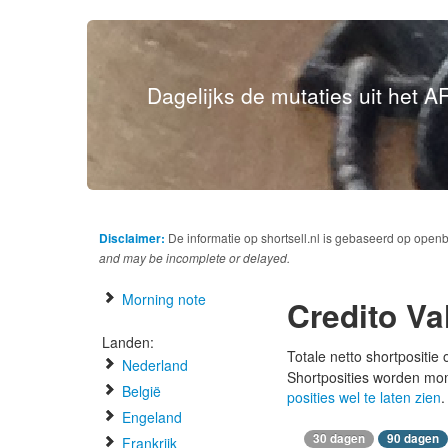
Dagelijks de mutaties uit het AF
Disclaimer:
De informatie op shortsell.nl is gebaseerd op open
and may be incomplete or delayed.
Morning note
Credito Va
Landen:
Totale netto shortpositie
Nederland
Shortposities worden mo
België
posities wel te laten zien
.
Engeland
30 dagen
90 dagen
Frankrijk