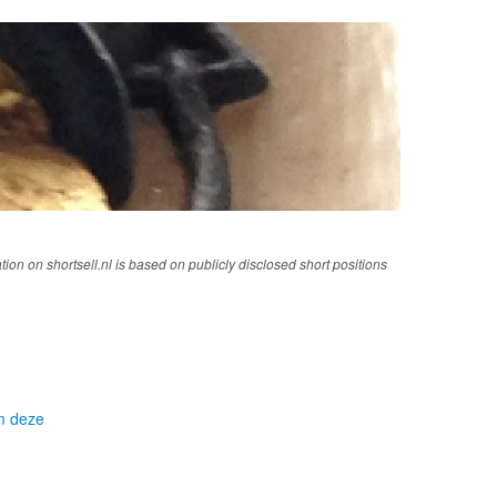
tion on shortsell.nl is based on publicly disclosed short positions
om deze