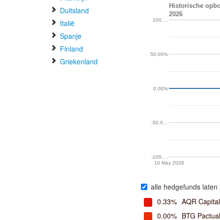
Historische opbo
Duitsland
2026
100.…
Italië
Spanje
Finland
50.00%
Griekenland
0.00%
-50.0…
-100.…
10 May 2026
alle hedgefunds laten 
0.33%
AQR Capita
0.00%
BTG Pactua