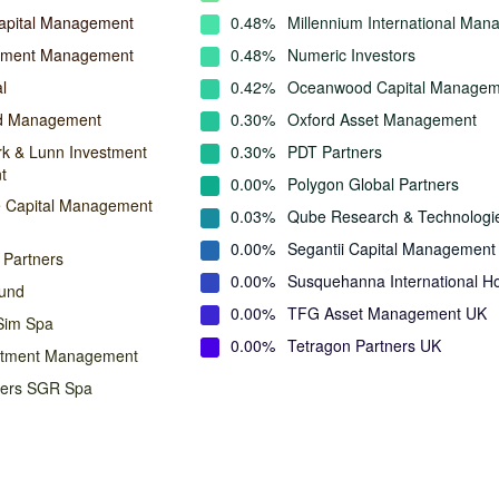
apital Management
0.48%
Millennium International Ma
stment Management
0.48%
Numeric Investors
l
0.42%
Oceanwood Capital Managem
nd Management
0.30%
Oxford Asset Management
rk & Lunn Investment
0.30%
PDT Partners
t
0.00%
Polygon Global Partners
e Capital Management
0.03%
Qube Research & Technologi
0.00%
Segantii Capital Management
 Partners
0.00%
Susquehanna International Ho
und
0.00%
TFG Asset Management UK
Sim Spa
0.00%
Tetragon Partners UK
estment Management
ners SGR Spa