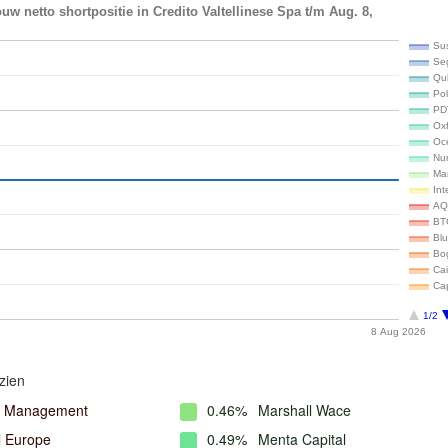
uw netto shortpositie in Credito Valtellinese Spa t/m Aug. 8,
Su
Seg
Qu
Po
PD
Ox
Oc
Num
Ma
In
AQ
BT
Bl
Bo
Cai
Ca
1/2
8 Aug 2026
zien
l Management
0.46%
Marshall Wace
l Europe
0.49%
Menta Capital