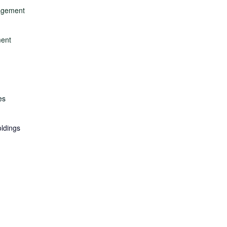
nagement
ent
es
ldings