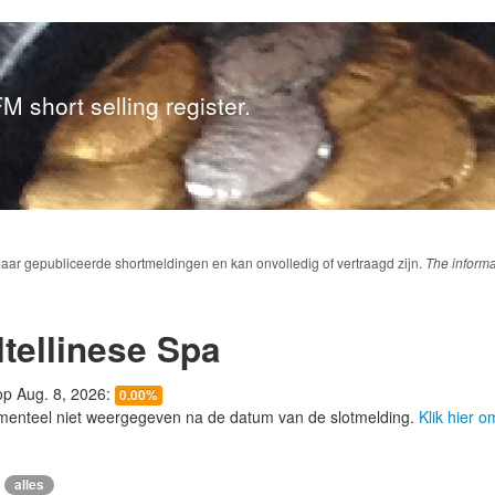
M short selling register.
baar gepubliceerde shortmeldingen en kan onvolledig of vertraagd zijn.
The informa
ltellinese Spa
 op Aug. 8, 2026:
0.00%
menteel niet weergegeven na de datum van de slotmelding.
Klik hier 
alles