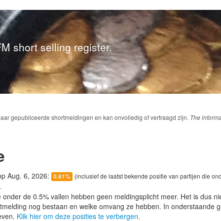
M short selling register.
baar gepubliceerde shortmeldingen en kan onvolledig of vertraagd zijn.
The informa
e
 op Aug. 6, 2026:
(inclusief de laatst bekende positie van partijen die on
0.81%
.
e onder de 0.5% vallen hebben geen meldingsplicht meer. Het is dus n
lotmelding nog bestaan en welke omvang ze hebben. In onderstaande g
even.
Klik hier om deze posities te verbergen
.