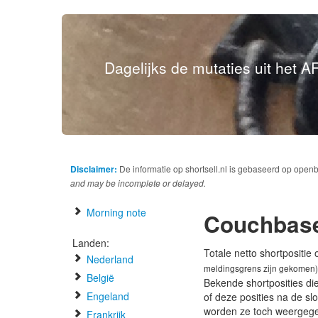
Dagelijks de mutaties uit het AF
Disclaimer:
De informatie op shortsell.nl is gebaseerd op open
and may be incomplete or delayed.
Morning note
Couchbas
Landen:
Totale netto shortpositie
Nederland
meldingsgrens zijn gekomen)
België
Bekende shortposities di
Engeland
of deze posities na de s
worden ze toch weergeg
Frankrijk