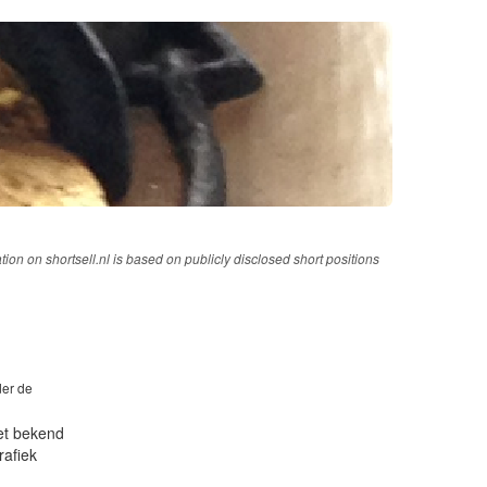
tion on shortsell.nl is based on publicly disclosed short positions
der de
iet bekend
rafiek