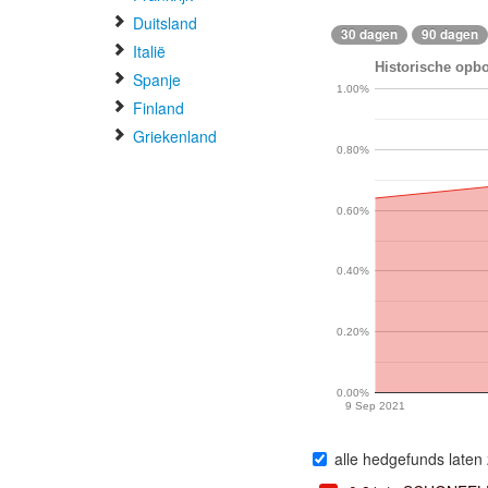
Duitsland
30 dagen
90 dagen
Italië
Historische opbo
Spanje
1.00%
Finland
Griekenland
0.80%
0.60%
0.40%
0.20%
0.00%
9 Sep 2021
alle hedgefunds laten 