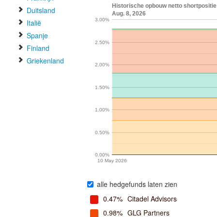
Historische opbouw netto shortpositie
Duitsland
Aug. 8, 2026
3.00%
Italië
Spanje
2.50%
Finland
Griekenland
2.00%
1.50%
1.00%
0.50%
0.00%
10 May 2026
alle hedgefunds laten zien
0.47%
Citadel Advisors
0.98%
GLG Partners