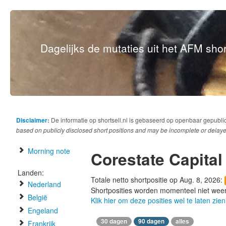
Dagelijks de mutaties uit het AFM short
Disclaimer:
De informatie op shortsell.nl is gebaseerd op openbaar gepubli
based on publicly disclosed short positions and may be incomplete or delaye
Morning note
Corestate Capital
Landen:
Totale netto shortpositie op Aug. 8, 2026:
Nederland
Shortposities worden momenteel niet wee
België
Klik hier om deze posities wel te laten zien
Engeland
30 dagen
90 dagen
alles
Frankrijk