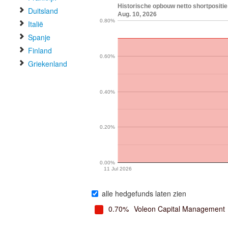
Historische opbouw netto shortpositie
Duitsland
Aug. 10, 2026
0.80%
Italië
Spanje
Finland
0.60%
Griekenland
0.40%
0.20%
0.00%
11 Jul 2026
alle hedgefunds laten zien
0.70%
Voleon Capital Management