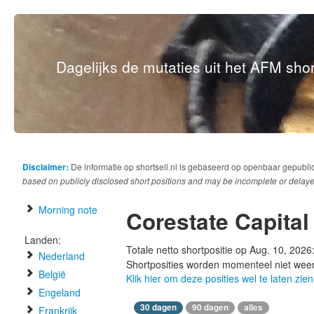
Dagelijks de mutaties uit het AFM short
Disclaimer:
De informatie op shortsell.nl is gebaseerd op openbaar gepubli
based on publicly disclosed short positions and may be incomplete or delaye
Morning note
Corestate Capital
Landen:
Totale netto shortpositie op Aug. 10, 2026
Nederland
Shortposities worden momenteel niet wee
België
Klik hier om deze posities wel te laten zien
Engeland
30 dagen
90 dagen
alles
Frankrijk