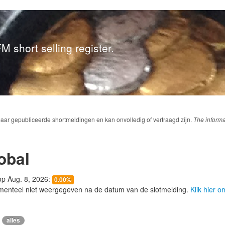
M short selling register.
baar gepubliceerde shortmeldingen en kan onvolledig of vertraagd zijn.
The informa
obal
 op Aug. 8, 2026:
0.00%
menteel niet weergegeven na de datum van de slotmelding.
Klik hier 
alles