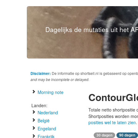
Dagelijks de mutaties uit het AF
Disclaimer:
De informatie op shortsell.nl is gebaseerd op open
and may be incomplete or delayed.
Morning note
ContourGl
Landen:
Totale netto shortpositie
Nederland
Shortposities worden mo
België
posities wel te laten zien
.
Engeland
30 dagen
90 dagen
Frankrijk