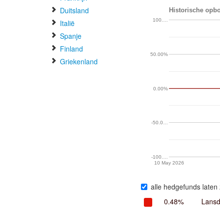
Duitsland
Historische opbo
100.…
Italië
Spanje
Finland
50.00%
Griekenland
0.00%
-50.0…
-100.…
10 May 2026
alle hedgefunds laten 
0.48%
Lansd