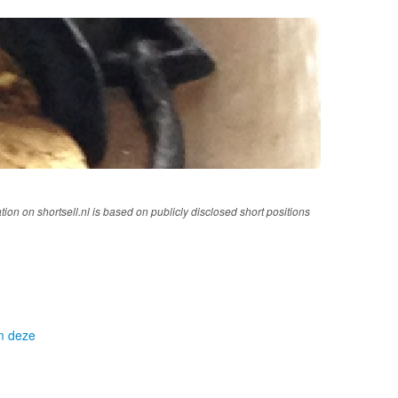
tion on shortsell.nl is based on publicly disclosed short positions
om deze