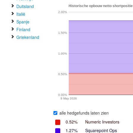
Duitsland
Historische opbouw netto shortpositie
2.00%
Italië
Spanje
Finland
1.50%
Griekenland
1.00%
0.50%
0.00%
9 May 2026
alle hedgefunds laten zien
0.52%
Numeric Investors
1.27%
Squarepoint Ops