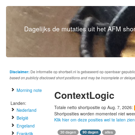
Dagelijks de mutaties uit het AFM short
Disclaimer:
De informatie op shortsell.nl is gebaseerd op openbaar gepubli
based on publicly disclosed short positions and may be incomplete or delaye
Morning note
ContextLogic
Landen:
Totale netto shortpositie op Aug. 7, 2026:
Nederland
Shortposities worden momenteel niet wee
België
Klik hier om deze posities wel te laten zien
Engeland
30 dagen
90 dagen
alles
Frankrijk