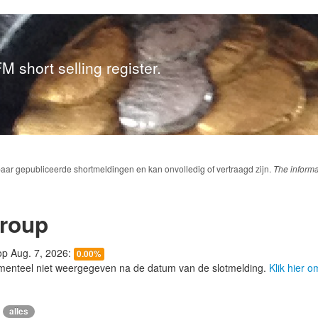
M short selling register.
baar gepubliceerde shortmeldingen en kan onvolledig of vertraagd zijn.
The informa
roup
 op Aug. 7, 2026:
0.00%
menteel niet weergegeven na de datum van de slotmelding.
Klik hier 
alles