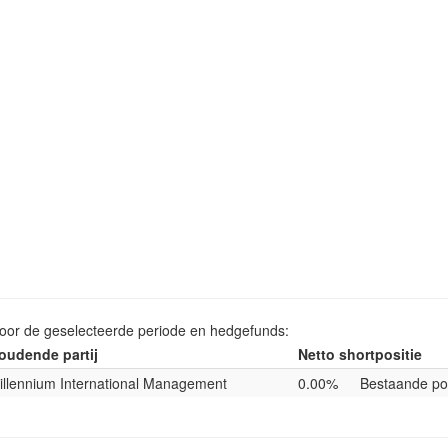
voor de geselecteerde periode en hedgefunds:
oudende partij
Netto shortpositie
illennium International Management
0.00%
Bestaande pos