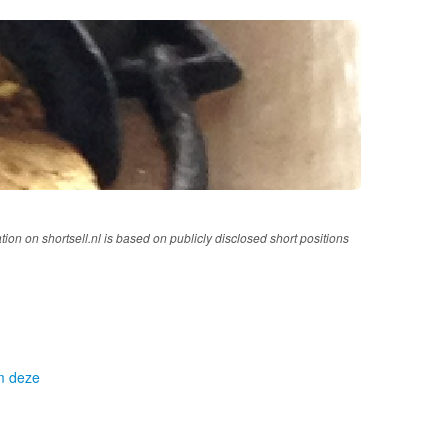
tion on shortsell.nl is based on publicly disclosed short positions
om deze