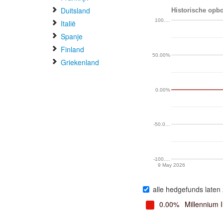
Duitsland
Historische opbo
100.…
Italië
Spanje
Finland
50.00%
Griekenland
0.00%
-50.0…
-100.…
9 May 2026
alle hedgefunds laten 
0.00%
Millennium 