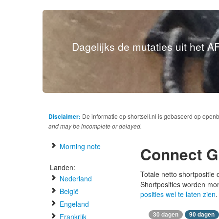
Dagelijks de mutaties uit het AF
Disclaimer:
De informatie op shortsell.nl is gebaseerd op open
and may be incomplete or delayed.
Morning note
Connect G
Landen:
Totale netto shortpositie
Nederland
Shortposities worden mo
België
posities wel te laten zien
.
Engeland
30 dagen
90 dagen
Frankrijk