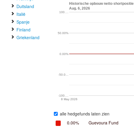
Historische opbouw netto shortpositi
Duitsland
Aug. 6, 2026
100.…
Italië
Spanje
Finland
50.00%
Griekenland
0.00%
-50.0…
-100.…
8 May 2026
alle hedgefunds laten zien
0.00%
Guevoura Fund