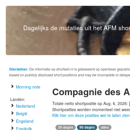
Dagelijks de mutaties uit het AFM short
Disclaimer:
De informatie op shortsell.nl is gebaseerd op openbaar gepubli
based on publicly disclosed short positions and may be incomplete or delaye
Morning note
Compagnie des A
Landen:
Totale netto shortpositie op Aug. 6, 2026:
Nederland
Shortposities worden momenteel niet wee
België
Klik hier om deze posities wel te laten zien
Engeland
30 dagen
90 dagen
alles
Frankrijk