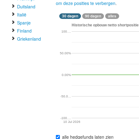
om deze posities te verbergen
.
Duitsland
Italië
30 dagen
90 dagen
alles
Spanje
Historische opbouw netto shortpositie 
Finland
100.…
Griekenland
50.00%
0.00%
-50.0…
-100.…
10 Jul 2026
alle hedgefunds laten zien