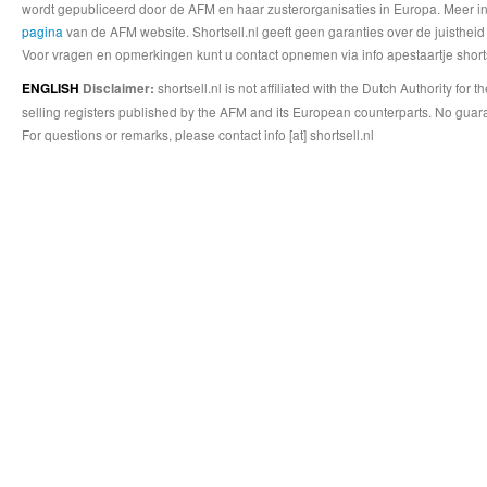
wordt gepubliceerd door de AFM en haar zusterorganisaties in Europa. Meer info
pagina
van de AFM website. Shortsell.nl geeft geen garanties over de juistheid
Voor vragen en opmerkingen kunt u contact opnemen via info apestaartje shorts
shortsell.nl is not affiliated with the Dutch Authority fo
ENGLISH
Disclaimer:
selling registers published by the AFM and its European counterparts. No guara
For questions or remarks, please contact info [at] shortsell.nl