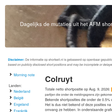
Dagelijks de mutaties uit het AFM short
Disclaimer:
De informatie op shortsell.nl is gebaseerd op openbaar gepubli
based on publicly disclosed short positions and may be incomplete or delaye
Morning note
Colruyt
Landen:
Totale netto shortpositie op Aug. 9, 2026:
Nederland
partijen die onder de meldingsgrens zijn gekome
België
Bekende shortposities die onder de 0.5% 
Engeland
Het is dus niet bekend of deze posities n
omvang ze hebben. In onderstaande graf
Frankrijk