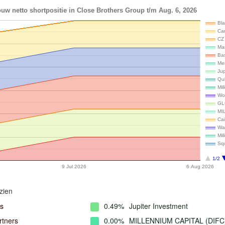
uw netto shortpositie in Close Brothers Group t/m Aug. 6, 2026
Bla
Ca
CZ 
Ma
Ba
Me
Ju
Qu
Mil
Wo
GL
MI
Cai
Wal
Mi
Sq
1/2
9 Jul 2026
6 Aug 2026
zien
s
0.49%
Jupiter Investment
rtners
0.00%
MILLENNIUM CAPITAL (DIFC