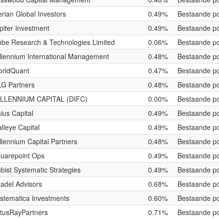
rian Global Investors
0.49%
Bestaande po
piter Investment
0.49%
Bestaande po
be Research & Technologies Limited
0.06%
Bestaande po
llennium International Management
0.48%
Bestaande po
rldQuant
0.47%
Bestaande po
G Partners
0.48%
Bestaande po
LLENNIUM CAPITAL (DIFC)
0.00%
Bestaande po
ius Capital
0.49%
Bestaande po
lleye Capital
0.49%
Bestaande po
llennium Capital Partners
0.48%
Bestaande po
uarepoint Ops
0.49%
Bestaande po
bist Systematic Strategies
0.49%
Bestaande po
tadel Advisors
0.68%
Bestaande po
stematica Investments
0.60%
Bestaande po
tusRayPartners
0.71%
Bestaande po