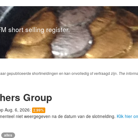
M short selling register.
baar gepubliceerde shortmeldingen en kan onvolledig of vertraagd zijn.
The informa
thers Group
 op Aug. 6, 2026:
2.99%
menteel niet weergegeven na de datum van de slotmelding.
Klik hier 
alles