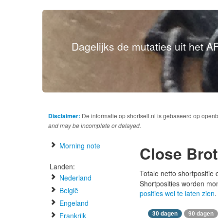
Dagelijks de mutaties uit het AF
Disclaimer:
De informatie op shortsell.nl is gebaseerd op open
and may be incomplete or delayed.
Morning note
Close Bro
Landen:
Totale netto shortpositie
Nederland
Shortposities worden mo
België
posities wel te laten zien
.
Engeland
30 dagen
90 dagen
Frankrijk