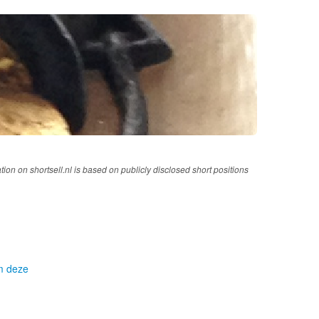
tion on shortsell.nl is based on publicly disclosed short positions
om deze