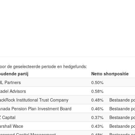
voor de geselecteerde periode en hedgefunds:
udende partij
Netto shortpositie
L Partners
0.50%
tadel Advisors
0.58%
ackRock Institutional Trust Company
0.48%
Bestaande po
nada Pension Plan Investment Board
0.46%
Bestaande po
 Capital
0.37%
Bestaande po
rshall Wace
0.43%
Bestaande po
sswood Capital Management
0.48%
Bestaande po