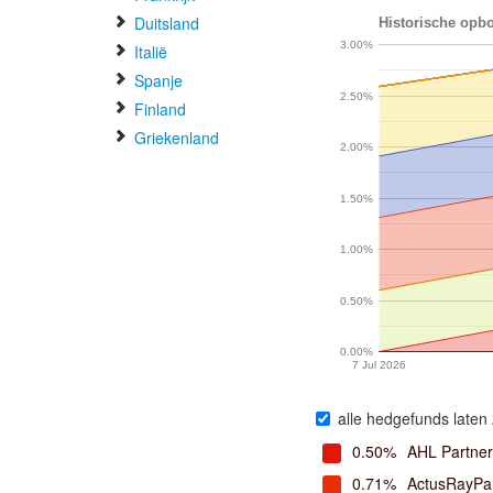
Duitsland
Historische opbo
3.00%
Italië
Spanje
2.50%
Finland
Griekenland
2.00%
1.50%
1.00%
0.50%
0.00%
7 Jul 2026
alle hedgefunds laten 
0.50%
AHL Partner
0.71%
ActusRayPa