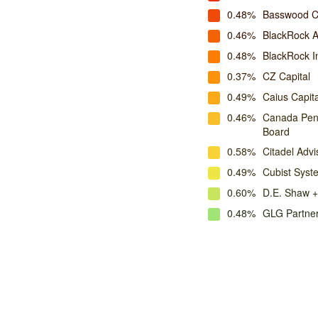
0.48%
Basswood C
0.46%
BlackRock A
0.48%
BlackRock I
0.37%
CZ Capital
0.49%
Caius Capita
0.46%
Canada Pens
Board
0.58%
Citadel Advi
0.49%
Cubist Syste
0.60%
D.E. Shaw +
0.48%
GLG Partne