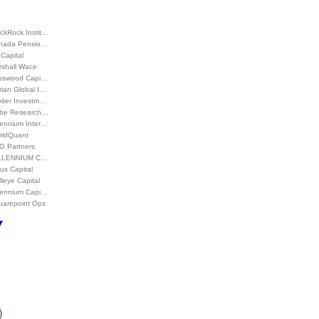
ckRock Instit…
nada Pensio…
Capital
rshall Wace
sswood Capi…
rian Global I…
piter Investm…
be Research…
lennium Inter…
rldQuant
G Partners
LLENNIUM C…
us Capital
leye Capital
llennium Capi…
uarepoint Ops
)