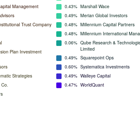
apital Management
0.43%
Marshall Wace
dvisors
0.49%
Merian Global Investors
nstitutional Trust Company
0.48%
Millennium Capital Partners
0.48%
Millennium International Ma
l
0.06%
Qube Research & Technologi
Limited
ion Plan Investment
0.49%
Squarepoint Ops
sors
0.60%
Systematica Investments
matic Strategies
0.49%
Walleye Capital
 Co.
0.47%
WorldQuant
rs