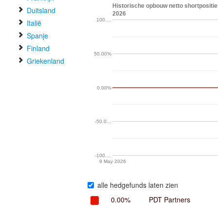
Historische opbouw netto shortpositie 
Duitsland
2026
100.…
Italië
Spanje
Finland
50.00%
Griekenland
0.00%
-50.0…
-100.…
9 May 2026
alle hedgefunds laten zien
0.00%
PDT Partners