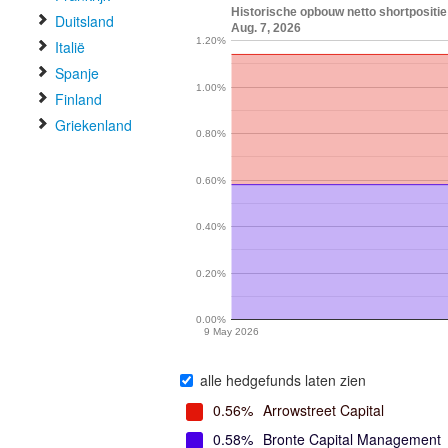
Historische opbouw netto shortpositie
Duitsland
Aug. 7, 2026
1.20%
Italië
Spanje
1.00%
Finland
Griekenland
0.80%
0.60%
0.40%
0.20%
0.00%
9 May 2026
alle hedgefunds laten zien
0.56%
Arrowstreet Capital
0.58%
Bronte Capital Management