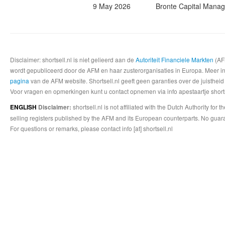
9 May 2026
Bronte Capital Mana
Disclaimer: shortsell.nl is niet gelieerd aan de
Autoriteit Financiele Markten
(AFM
wordt gepubliceerd door de AFM en haar zusterorganisaties in Europa. Meer info
pagina
van de AFM website. Shortsell.nl geeft geen garanties over de juistheid
Voor vragen en opmerkingen kunt u contact opnemen via info apestaartje shorts
shortsell.nl is not affiliated with the Dutch Authority fo
ENGLISH
Disclaimer:
selling registers published by the AFM and its European counterparts. No guara
For questions or remarks, please contact info [at] shortsell.nl