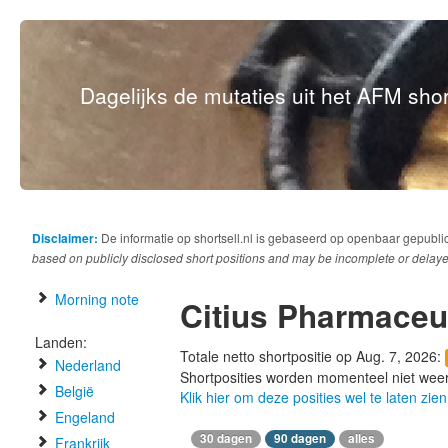
Dagelijks de mutaties uit het AFM short
Disclaimer:
De informatie op shortsell.nl is gebaseerd op openbaar gepubli
based on publicly disclosed short positions and may be incomplete or delaye
Morning note
Citius Pharmaceu
Landen:
Totale netto shortpositie op Aug. 7, 2026:
Nederland
Shortposities worden momenteel niet wee
België
Klik hier om deze posities wel te laten zien
Engeland
30 dagen
90 dagen
alles
Frankrijk